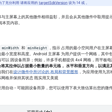
为了充分利用 请将应用的
targetSdkVersion
设为 14 或 。
够与主屏幕上的其他微件相得益彰，并且会从其他微件中取用提示
阅本页内容。
个
minWidth
和
minHeight
，指示 占用的最小空间用户在主屏
最小宽度和高度。Android 主屏幕 为用户提供一个网格，其
以 因设备而异；例如，许多手机都提供 4x4 网格，而平板电脑
，系统会将其拉伸以占据最小数量的单元格， 水平和垂直方向，以满足
如我们在
设计微件中所讨论的 布局和背景图形
，为应用使用九宫
网格并保持其状态 既实用又美观
用自动 - 可能因设备而异，您可以使用下表大致估算出您的微