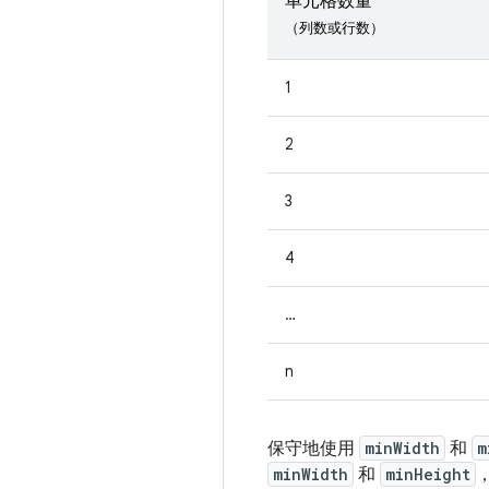
单元格数量
（列数或行数）
1
2
3
4
…
n
保守地使用
minWidth
和
m
minWidth
和
minHeight