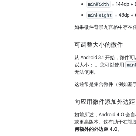
minWidth
= 144dp + (
minHeight
= 48dp + 
如果微件背景九宫格中存在
可调整大小的微件
从 Android 3.1 开始
认
大小： 。您可以使用
min
无法使用。
这通常是集合微件（例如基
向应用微件添加外边距
如前所述，Android 4.
或更高版本。这有助于在视
何额外的外边距 4.0
。