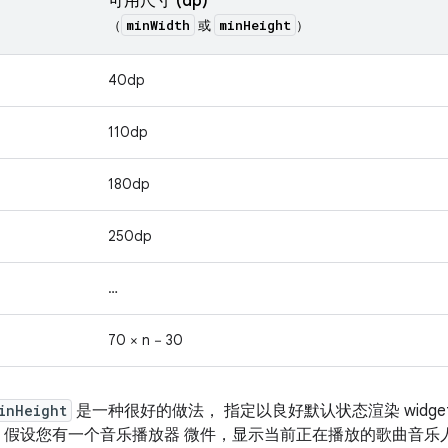
可用尺寸 (dp)
minWidth
minHeight
（
或
）
40dp
110dp
180dp
250dp
…
70 × n − 30
inHeight
是一种很好的做法， 指定以良好默认状态渲染 widge
，假设您有一个音乐播放器 微件，显示当前正在播放的歌曲音乐