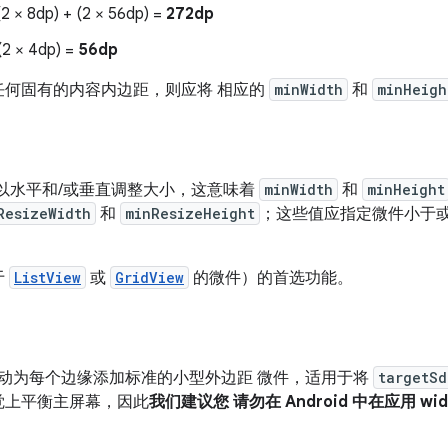
2 × 8dp) + (2 × 56dp) =
272dp
(2 × 4dp) =
56dp
任何固有的内容内边距，则应将 相应的
minWidth
和
minHeigh
，微件可以水平和/或垂直调整大小，这意味着
minWidth
和
minHeight
ResizeWidth
和
minResizeHeight
；这些值应指定微件小于或
于
ListView
或
GridView
的微件）的首选功能。
0 会自动为每个边缘添加标准的小型外边距 微件，适用于将
targetSd
觉上平衡主屏幕，因此
我们建议您 请勿在 Android 中在应用 w