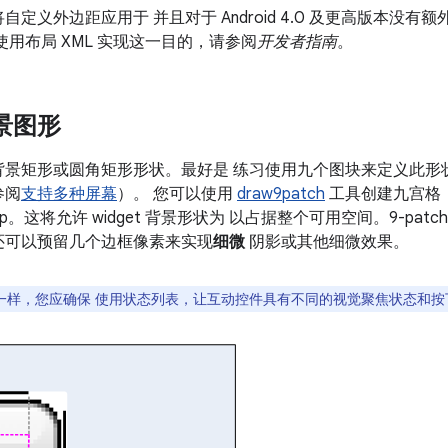
定义外边距应用于 并且对于 Android 4.0 及更高版本没有
用布局 XML 实现这一目的，请参阅
开发者指南
。
景图形
背景矩形或圆角矩形形状。最好是 练习使用九个图块来定义此形
参阅
支持多种屏幕
）。 您可以使用
draw9patch
工具创建九宫格
oshop。这将允许 widget 背景形状为 以占据整个可用空间。9-pa
还可以预留几个边框像素来实现
细微
阴影或其他细微效果。
中的控件一样，您应确保 使用状态列表，让互动控件具有不同的视觉聚焦状态和