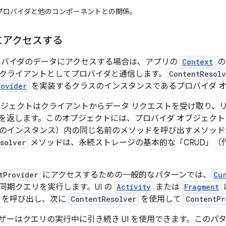
プロバイダと他のコンポーネントとの関係。
にアクセスする
ロバイダのデータにアクセスする場合は、アプリの
Context
クライアントとしてプロバイダと通信します。
ContentResolv
rovider
を実装するクラスのインスタンスであるプロバイダ 
ブジェクトはクライアントからデータ リクエストを受け取り、
を返します。このオブジェクトには、プロバイダ オブジェクト
のインスタンス）内の同じ名前のメソッドを呼び出すメソッド
solver
メソッドは、永続ストレージの基本的な「CRUD」（
tProvider
にアクセスするための一般的なパターンでは、
Cu
同期クエリを実行します。UI の
Activity
または
Fragment
を呼び出し、次に
ContentResolver
を使用して
ContentPr
ザーはクエリの実行中に引き続き UI を使用できます。このパタ