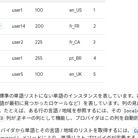
user1
100
en_US
1
r
user14
200
fr_FR
2
user2
225
fr_CA
3
user1
255
pt_BR
4
user5
100
en_UK
5
は、標準の単語リストにない単語のインスタンスを表しています
語が最初に見つかったロケールなど）を表しています。列の見
。たとえば、ある行の言語 / 地域を参照するには、その
local
ID
列が
主キー
の列として機能し、プロバイダはこの列を自動
ロバイダから単語とその言語 / 地域のリストを取得するには、
C
query()