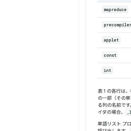
mapreduce
precompile
applet
const
int
表 1 の各行
の一部（その単
る列の名前です
イダの場合、
_
単語リスト プ