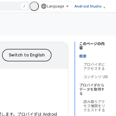
/
Android Studio
このページの内
容
概要
プロバイダに
アクセスする
コンテンツ URI
プロバイダから
データを取得す
る
読み取りアク
セス権限をリ
クエストする
す。プロバイダは Android