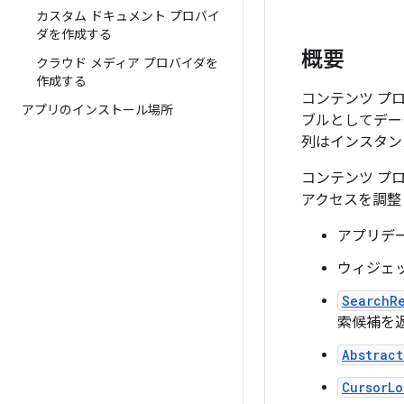
カスタム ドキュメント プロバイ
ダを作成する
概要
クラウド メディア プロバイダを
作成する
コンテンツ プ
アプリのインストール場所
ブルとしてデー
列はインスタン
コンテンツ プ
アクセスを調整
アプリデ
ウィジェ
SearchR
索候補を
Abstrac
CursorLo