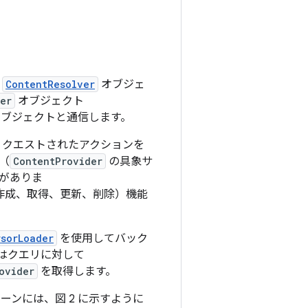
の
ContentResolver
オブジェ
er
オブジェクト
オブジェクトと通信します。
リクエストされたアクションを
（
ContentProvider
の具象サ
がありま
作成、取得、更新、削除）機能
rsorLoader
を使用してバック
はクエリに対して
ovider
を取得します。
ーンには、図 2 に示すように