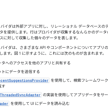
ロバイダは外部アプリに対し、リレーショナル データベースのテ
タを提供します。行はプロバイダが収集するなんらかのデータ
スに対して収集した個々のデータを表します。
ロバイダは、さまざまな API やコンポーネントについてアプリ
します。図 1 に示すように、これには次のものが含まれます。
ータへのアクセスを他のアプリと共有する
ットにデータを送信する
ecentSuggestionsProvider
を使用して、検索フレームワーク
返す
tThreadedSyncAdapter
の実装を使用してアプリデータをサー
ader
を使用して UI にデータを読み込む