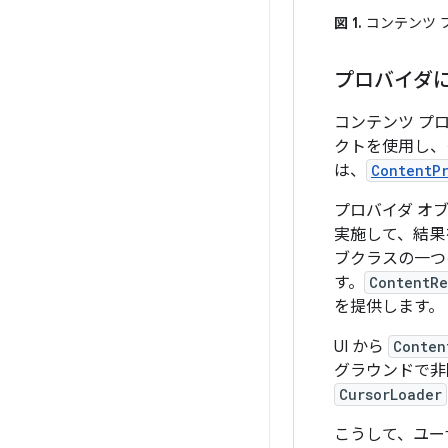
図 1.
コンテンツ 
プロバイダ
コンテンツ プ
クトを使用し、
は、
ContentP
プロバイダ オ
実施して、結果
ブクラスの一つ
す。
ContentRe
を提供します。
UI から
Conten
グラウンドで非
CursorLoader
こうして、ユー