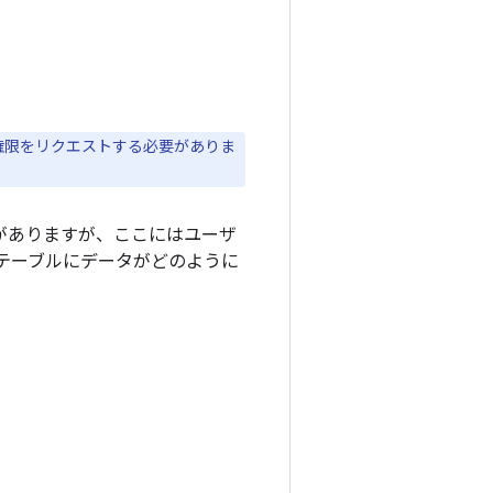
権限をリクエストする必要がありま
ストがありますが、ここにはユーザ
のテーブルにデータがどのように