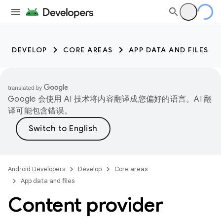
DEVELOP
CORE AREAS
APP DATA AND FILES
Google 会使用 AI 技术将内容翻译成您偏好的语言。AI 翻
译可能包含错误。
Android Developers
Develop
Core areas
App data and files
Content provider