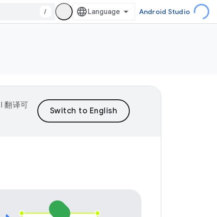
/
Android Studio
I 翻译可