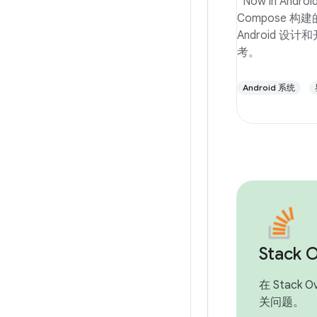
“Now in Andr
Compose 构
Android 
考。
Android 系统
Stack 
在 Stack 
关问题。