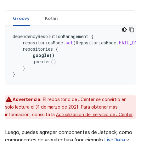
Groovy
Kotlin
dependencyResolutionManagement
{
repositoriesMode
.
set
(
RepositoriesMode
.
FAIL_ON_
repositories
{
google
()
jcenter
()
}
}
Advertencia:
El repositorio de JCenter se convirtió en
solo lectura el 31 de marzo de 2021. Para obtener más
información, consulta la
Actualización del servicio de JCenter
.
Luego, puedes agregar componentes de Jetpack, como
componentes de arquitectura (por ejemplo
LiveData
y