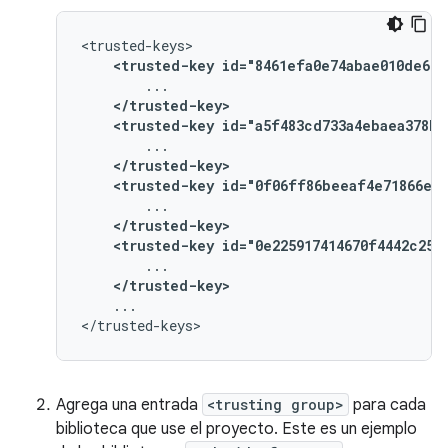
<trusted-key
id="8461efa0e74abae010de669
</trusted-key>
<trusted-key
id="a5f483cd733a4ebaea378b2
</trusted-key>
<trusted-key
id="0f06ff86beeaf4e71866ee5
</trusted-key>
<trusted-key
id="0e225917414670f4442c250
</trusted-key>
...

Agrega una entrada
<trusting group>
para cada
biblioteca que use el proyecto. Este es un ejemplo