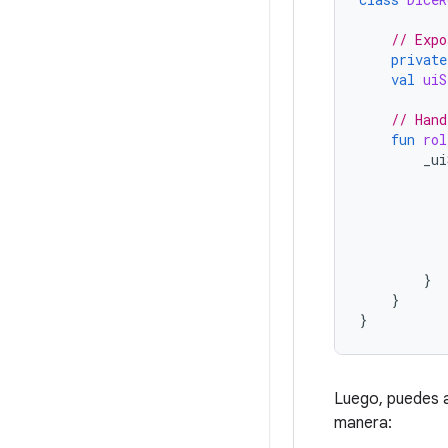
// Expo
private
val
uiS
// Hand
fun
rol
_ui
}
}
}
Luego, puedes a
manera: