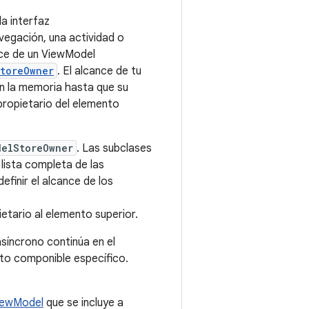
a interfaz
avegación, una actividad o
ance de un ViewModel
toreOwner
. El alcance de tu
n la memoria hasta que su
opietario del elemento
delStoreOwner
. Las subclases
 lista completa de las
definir el alcance de los
ietario al elemento superior.
síncrono continúa en el
nto componible específico.
ViewModel
que se incluye a