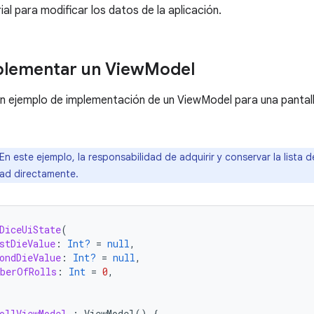
al para modificar los datos de la aplicación.
lementar un View
Model
 un ejemplo de implementación de un ViewModel para una pantall
En este ejemplo, la responsabilidad de adquirir y conservar la lista 
dad directamente.
DiceUiState
(
stDieValue
:
Int?
=
null
,
ondDieValue
:
Int?
=
null
,
berOfRolls
:
Int
=
0
,
ollViewModel
:
ViewModel
()
{