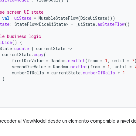
se screen UI state
val
_uiState
=
MutableStateFlow
(
DiceUiState
())
tate
:
StateFlow<DiceUiState>
=
_uiState
.
asStateFlow
()
le business logic
lDice
()
{
State
.
update
{
currentState
-
currentState
.
copy
(
firstDieValue
=
Random
.
nextInt
(
from
=
1
,
until
=
7
secondDieValue
=
Random
.
nextInt
(
from
=
1
,
until
=
numberOfRolls
=
currentState
.
numberOfRolls
+
1
,
)
cceder al ViewModel desde un elemento componible a nivel de l