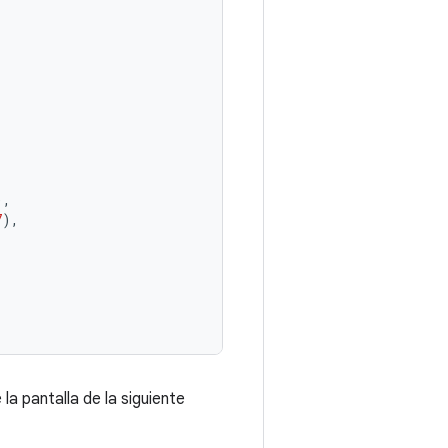
),
7
),
a pantalla de la siguiente