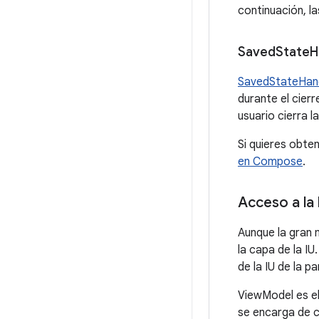
continuación, l
Saved
State
H
SavedStateHan
durante el cierr
usuario cierra l
Si quieres obte
en Compose
.
Acceso a la 
Aunque la gran 
la capa de la I
de la IU de la p
ViewModel es el
se encarga de c