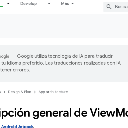
Develop
Más
Google utiliza tecnología de IA para traducir
 tu idioma preferido. Las traducciones realizadas con IA
ener errores.
s
Design & Plan
App architecture
ipción general de View
M
e
Android Jetpack
.