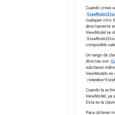
Cuando creas un
ViewModelSto
cualquier otro 
directamente e
ViewModel se de
ViewModelSto
componible sale
Un rango de cla
directas son
C
subclases indir
ViewModels en e
rememberView
Cuando la activ
ViewModel, ya s
Esta es la clave
Para obtener má