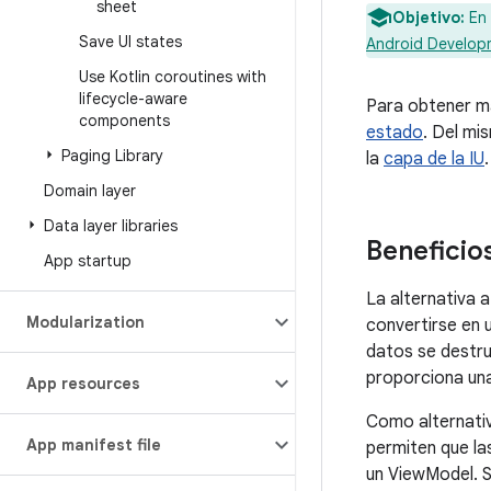
sheet
Objetivo:
En 
Save UI states
Android Develop
Use Kotlin coroutines with
lifecycle-aware
Para obtener má
components
estado
. Del mi
Paging Library
la
capa de la IU
.
Domain layer
Data layer libraries
Beneficio
App startup
La alternativa 
Modularization
convertirse en 
datos se destru
proporciona una
App resources
Como alternati
App manifest file
permiten que la
un ViewModel. S