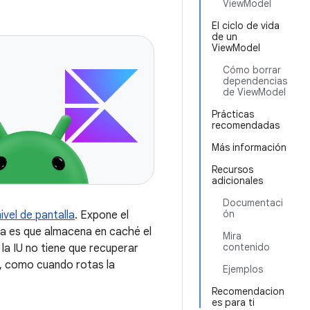
ViewModel
El ciclo de vida
de un
ViewModel
Cómo borrar
dependencias
de ViewModel
Prácticas
recomendadas
Más información
Recursos
adicionales
Documentaci
ón
vel de pantalla
. Expone el
aja es que almacena en caché el
Mira
contenido
la IU no tiene que recuperar
n, como cuando rotas la
Ejemplos
Recomendacion
es para ti