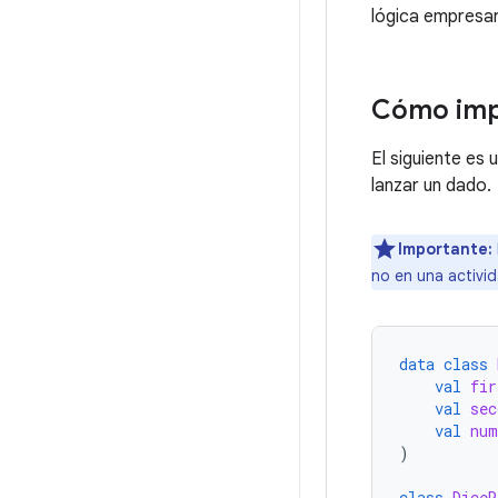
lógica empresari
Cómo imp
El siguiente es
lanzar un dado.
Importante:
no en una activi
data
class
val
fir
val
sec
val
num
)
class
DiceR