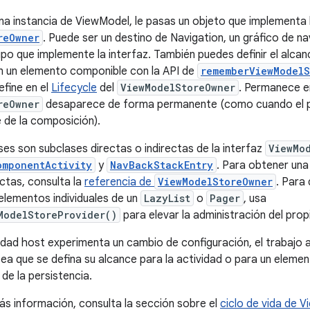
a instancia de ViewModel, le pasas un objeto que implementa l
reOwner
. Puede ser un destino de Navigation, un gráfico de n
tipo que implemente la interfaz. También puedes definir el alc
n un elemento componible con la API de
rememberViewModelS
fine en el
Lifecycle
del
ViewModelStoreOwner
. Permanece e
reOwner
desaparece de forma permanente (como cuando el pr
 de la composición).
ses son subclases directas o indirectas de la interfaz
ViewMo
omponentActivity
y
NavBackStackEntry
. Para obtener una
ectas, consulta la
referencia de
ViewModelStoreOwner
. Para 
lementos individuales de un
LazyList
o
Pager
, usa
ModelStoreProvider()
para elevar la administración del prop
idad host experimenta un cambio de configuración, el trabajo a
ea que se defina su alcance para la actividad o para un eleme
 de la persistencia.
s información, consulta la sección sobre el
ciclo de vida de 