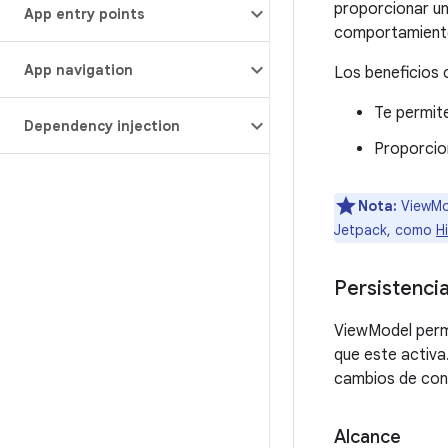
proporcionar un
App entry points
comportamientos
App navigation
Los beneficios 
Te permite
Dependency injection
Proporcion
Nota:
ViewMod
Jetpack, como
Hi
Persistenci
ViewModel permi
que este activa
cambios de conf
Alcance