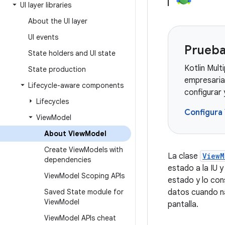
UI layer libraries
About the UI layer
UI events
Prueba
State holders and UI state
Kotlin Mult
State production
empresaria
Lifecycle-aware components
configurar
Lifecycles
Configura
View
Model
About View
Model
Create View
Models with
La clase
ViewM
dependencies
estado a la IU y
View
Model Scoping APIs
estado y lo con
Saved State module for
datos cuando na
View
Model
pantalla.
View
Model APIs cheat