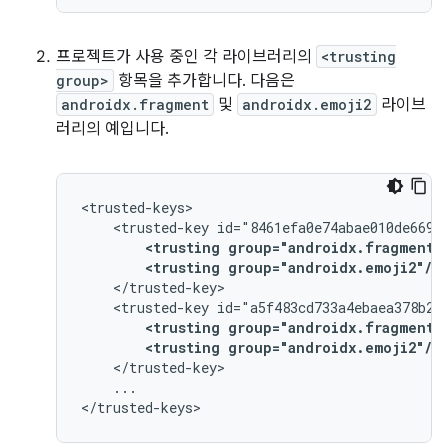
프로젝트가 사용 중인 각 라이브러리의
<trusting
group>
항목을 추가합니다. 다음은
androidx.fragment
및
androidx.emoji2
라이브
러리의 예입니다.
<trusted-key
<trusting
group="androidx.fragment"
<trusting
group="androidx.emoji2"/>
<trusted-key
<trusting
group="androidx.fragment"
<trusting
group="androidx.emoji2"/>
...
