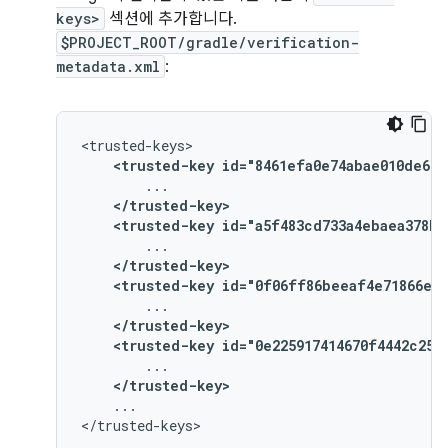
keys>
섹션에 추가합니다.
$PROJECT_ROOT/gradle/verification-
metadata.xml
:
<trusted-key
id="8461efa0e74abae010de669
</trusted-key>
<trusted-key
id="a5f483cd733a4ebaea378b2
</trusted-key>
<trusted-key
id="0f06ff86beeaf4e71866ee5
</trusted-key>
<trusted-key
id="0e225917414670f4442c250
</trusted-key>
...
