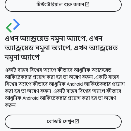
টিউটোরিয়াল শুরু করুন
open_in_new
এখন অ্যান্ড্রয়েড নমুনা অ্যাপে, এখন
অ্যান্ড্রয়েড নমুনা অ্যাপে, এখন অ্যান্ড্রয়েড
নমুনা অ্যাপে
একটি বাস্তব বিশ্বের অ্যাপে কীভাবে আধুনিক অ্যান্ড্রয়েড
আর্কিটেকচার প্রয়োগ করা হয় তা অন্বেষণ করুন ,একটি বাস্তব
বিশ্বের অ্যাপে কীভাবে আধুনিক Android আর্কিটেকচার প্রয়োগ
করা হয় তা অন্বেষণ করুন ,একটি বাস্তব বিশ্বের অ্যাপে কীভাবে
আধুনিক Android আর্কিটেকচার প্রয়োগ করা হয় তা অন্বেষণ
করুন
কোডটি দেখুন
open_in_new