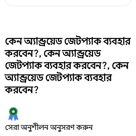
কেন অ্যান্ড্রয়েড জেটপ্যাক ব্যবহার
করবেন?, কেন অ্যান্ড্রয়েড
জেটপ্যাক ব্যবহার করবেন?, কেন
অ্যান্ড্রয়েড জেটপ্যাক ব্যবহার
করবেন?
সেরা অনুশীলন অনুসরণ করুন