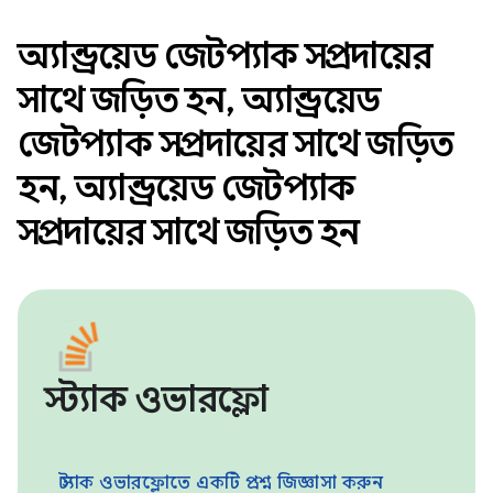
অ্যান্ড্রয়েড জেটপ্যাক সম্প্রদায়ের
সাথে জড়িত হন, অ্যান্ড্রয়েড
জেটপ্যাক সম্প্রদায়ের সাথে জড়িত
হন, অ্যান্ড্রয়েড জেটপ্যাক
সম্প্রদায়ের সাথে জড়িত হন
স্ট্যাক ওভারফ্লো
স্ট্যাক ওভারফ্লোতে একটি প্রশ্ন জিজ্ঞাসা করুন