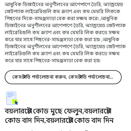
আধুনিক ডিজাইনের অনুশীলনের আশেপাশে তৈরি, অ্যান্ড্রয়েড
জেটপ্যাক লাইব্রেরিগুলি কম ক্র্যাশ এবং কম মেমরি লিককে
পিছনের দিকে-সামঞ্জস্যতা বেক করা সক্ষম করে৷ ,আধুনিক
ডিজাইনের অনুশীলনের আশেপাশে তৈরি, অ্যান্ড্রয়েড জেটপ্যাক
লাইব্রেরিগুলি কম ক্র্যাশ এবং কম মেমরি লিক করতে সক্ষম
করে যার সাথে পিছনের-সামঞ্জস্যতা বেক করা হয়৷ ,আধুনিক
ডিজাইনের অনুশীলনের আশেপাশে তৈরি, অ্যান্ড্রয়েড জেটপ্যাক
লাইব্রেরিগুলি কম ক্র্যাশ এবং কম মেমরি লিক করতে সক্ষম
করে যার সাথে পিছনের-সামঞ্জস্যতা বেক করা হয়৷
কেস স্টাডি পর্যালোচনা করুন, কেস স্টাডি পর্যালোচনা করুন, কেস স্টাডি পর্যালোচনা করুন
বয়লারপ্লেট কোড মুছে ফেলুন,বয়লারপ্লেট
কোড বাদ দিন,বয়লারপ্লেট কোড বাদ দিন