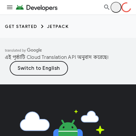
GET STARTED
JETPACK
এই পৃষ্ঠাটি
Cloud Translation API
অনুবাদ করেছে।