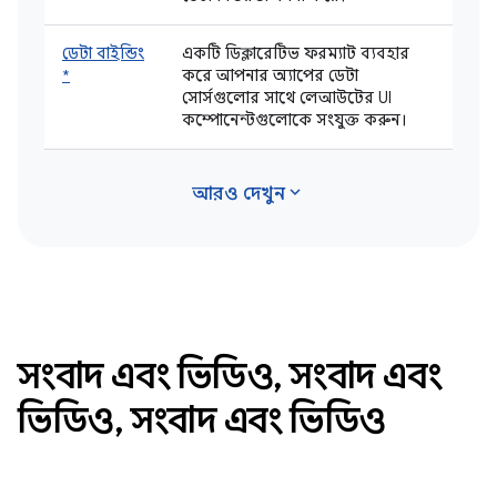
ডেটা বাইন্ডিং
একটি ডিক্লারেটিভ ফরম্যাট ব্যবহার
*
করে আপনার অ্যাপের ডেটা
সোর্সগুলোর সাথে লেআউটের UI
কম্পোনেন্টগুলোকে সংযুক্ত করুন।
expand_more
আরও দেখুন
সংবাদ এবং ভিডিও, সংবাদ এবং
ভিডিও, সংবাদ এবং ভিডিও