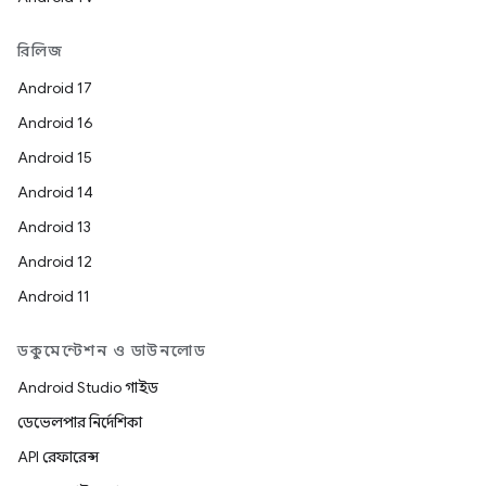
রিলিজ
Android 17
Android 16
Android 15
Android 14
Android 13
Android 12
Android 11
ডকুমেন্টেশন ও ডাউনলোড
Android Studio গাইড
ডেভেলপার নির্দেশিকা
API রেফারেন্স