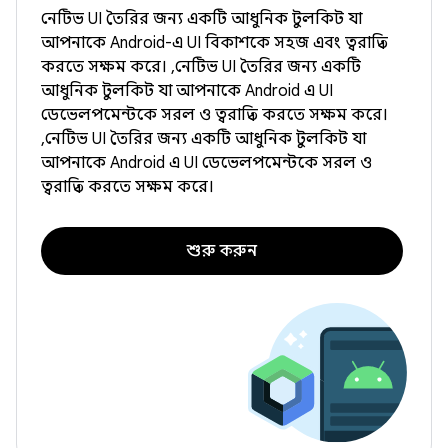
নেটিভ UI তৈরির জন্য একটি আধুনিক টুলকিট যা
আপনাকে Android-এ UI বিকাশকে সহজ এবং ত্বরান্বিত
করতে সক্ষম করে। ,নেটিভ UI তৈরির জন্য একটি
আধুনিক টুলকিট যা আপনাকে Android এ UI
ডেভেলপমেন্টকে সরল ও ত্বরান্বিত করতে সক্ষম করে।
,নেটিভ UI তৈরির জন্য একটি আধুনিক টুলকিট যা
আপনাকে Android এ UI ডেভেলপমেন্টকে সরল ও
ত্বরান্বিত করতে সক্ষম করে।
শুরু করুন