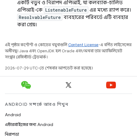
একটি নতুন ও নিরাপদ এপিআই, যা কলব্যাক-চালিত
এপিআই-কে
ListenableFuture
এর মধ্যে র‍্যাপ করে।
ResolvableFuture
ব্যবহারের পরিবর্তে এটি ব্যবহার
করা শ্রেয়।
এই পৃষ্ঠার কন্টেন্ট ও কোডের নমুনাগুলি
Content License
-এ বর্ণিত লাইসেন্সের
অধীনস্থ। Java এবং OpenJDK হল Oracle এবং/অথবা তার অ্যাফিলিয়েট
সংস্থার রেজিস্টার্ড ট্রেডমার্ক।
2026-07-29 UTC-তে শেষবার আপডেট করা হয়েছে।
ANDROID সম্পর্কে আরও শিখুন
Android
এন্টারপ্রাইজের জন্য Android
নিরাপত্তা