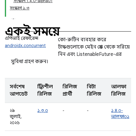
সংস্করণ 1.4.0-alpha01
সংস্করণ ১.৩
একই সময়ে
এপিআই রেফারেন্স
কো-রুটিন ব্যবহার করে
androidx.concurrent
টাস্কগুলোকে মেইন থ্রেড থেকে সরিয়ে
নিন এবং ListenableFuture-এর
সুবিধা গ্রহণ করুন।
সর্বশেষ
স্থিতিশীল
রিলিজ
বিটা
আলফা
আপডেট
রিলিজ
প্রার্থী
রিলিজ
রিলিজ
২৯
১.৩.০
-
-
১.৪.০-
জুলাই,
আলফা০১
২০২৬