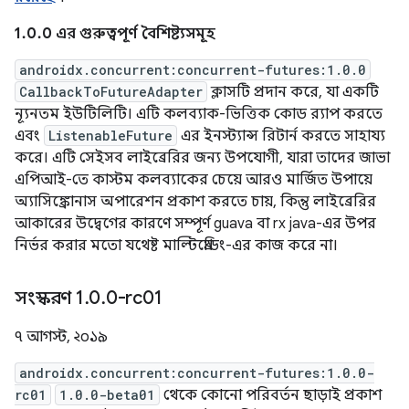
1.0.0 এর গুরুত্বপূর্ণ বৈশিষ্ট্যসমূহ
androidx.concurrent:concurrent-futures:1.0.0
CallbackToFutureAdapter
ক্লাসটি প্রদান করে, যা একটি
ন্যূনতম ইউটিলিটি। এটি কলব্যাক-ভিত্তিক কোড র‍্যাপ করতে
এবং
ListenableFuture
এর ইনস্ট্যান্স রিটার্ন করতে সাহায্য
করে। এটি সেইসব লাইব্রেরির জন্য উপযোগী, যারা তাদের জাভা
এপিআই-তে কাস্টম কলব্যাকের চেয়ে আরও মার্জিত উপায়ে
অ্যাসিঙ্ক্রোনাস অপারেশন প্রকাশ করতে চায়, কিন্তু লাইব্রেরির
আকারের উদ্বেগের কারণে সম্পূর্ণ guava বা rx java-এর উপর
নির্ভর করার মতো যথেষ্ট মাল্টিথ্রেডিং-এর কাজ করে না।
সংস্করণ 1
.
0
.
0-rc01
৭ আগস্ট, ২০১৯
androidx.concurrent:concurrent-futures:1.0.0-
rc01
1.0.0-beta01
থেকে কোনো পরিবর্তন ছাড়াই প্রকাশ