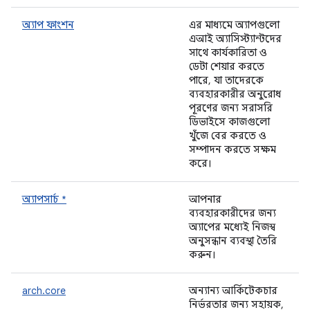
অ্যাপ ফাংশন
এর মাধ্যমে অ্যাপগুলো
এআই অ্যাসিস্ট্যান্টদের
সাথে কার্যকারিতা ও
ডেটা শেয়ার করতে
পারে, যা তাদেরকে
ব্যবহারকারীর অনুরোধ
পূরণের জন্য সরাসরি
ডিভাইসে কাজগুলো
খুঁজে বের করতে ও
সম্পাদন করতে সক্ষম
করে।
অ্যাপসার্চ *
আপনার
ব্যবহারকারীদের জন্য
অ্যাপের মধ্যেই নিজস্ব
অনুসন্ধান ব্যবস্থা তৈরি
করুন।
arch.core
অন্যান্য আর্কিটেকচার
নির্ভরতার জন্য সহায়ক,