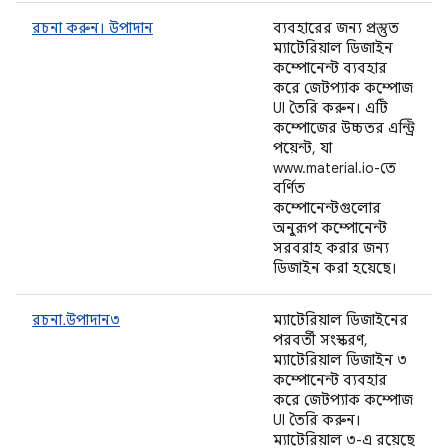
রচনা করুন। উপাদান
ব্যবহারের জন্য প্রস্তুত
ম্যাটেরিয়াল ডিজাইন
কম্পোনেন্ট ব্যবহার
করে জেটপ্যাক কম্পোজ
UI তৈরি করুন। এটি
কম্পোজের উচ্চতর এন্ট্রি
পয়েন্ট, যা
www.material.io-তে
বর্ণিত
কম্পোনেন্টগুলোর
অনুরূপ কম্পোনেন্ট
সরবরাহ করার জন্য
ডিজাইন করা হয়েছে।
রচনা.উপাদান৩
ম্যাটেরিয়াল ডিজাইনের
পরবর্তী সংস্করণ,
ম্যাটেরিয়াল ডিজাইন ৩
কম্পোনেন্ট ব্যবহার
করে জেটপ্যাক কম্পোজ
UI তৈরি করুন।
ম্যাটেরিয়াল ৩-এ রয়েছে