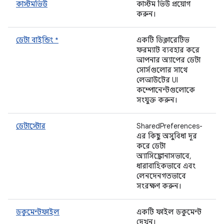
কাস্টমভিউ
কাস্টম ভিউ প্রয়োগ
করুন।
ডেটা বাইন্ডিং *
একটি ডিক্লারেটিভ
ফরম্যাট ব্যবহার করে
আপনার অ্যাপের ডেটা
সোর্সগুলোর সাথে
লেআউটের UI
কম্পোনেন্টগুলোকে
সংযুক্ত করুন।
ডেটাস্টোর
SharedPreferences-
এর কিছু অসুবিধা দূর
করে ডেটা
অ্যাসিঙ্ক্রোনাসভাবে,
ধারাবাহিকভাবে এবং
লেনদেনগতভাবে
সংরক্ষণ করুন।
ডকুমেন্টফাইল
একটি ফাইল ডকুমেন্ট
দেখুন।