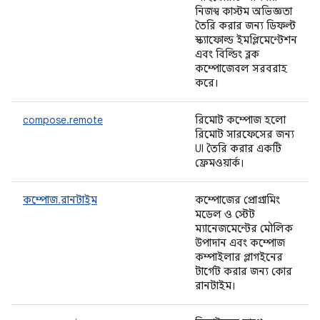
নিজস্ব কাস্টম অভিজ্ঞতা
তৈরি করার জন্য ডিফল্ট
স্ক্যাফোল্ড ইমপ্লিমেন্টেশন
এবং বিল্ডিং ব্লক
কম্পোজেবল সরবরাহ
করে।
compose.remote
রিমোট কম্পোজ হলো
রিমোট সারফেসের জন্য
UI তৈরি করার একটি
ফ্রেমওয়ার্ক।
কম্পোজ.রানটাইম
কম্পোজের প্রোগ্রামিং
মডেল ও স্টেট
ম্যানেজমেন্টের মৌলিক
উপাদান এবং কম্পোজ
কম্পাইলার প্লাগইনের
টার্গেট করার জন্য কোর
রানটাইম।