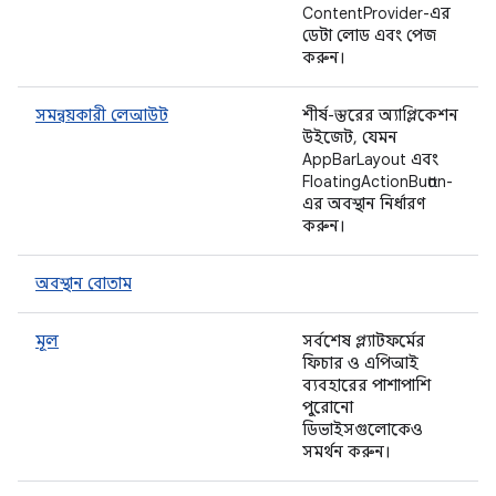
ContentProvider-এর
ডেটা লোড এবং পেজ
করুন।
সমন্বয়কারী লেআউট
শীর্ষ-স্তরের অ্যাপ্লিকেশন
উইজেট, যেমন
AppBarLayout এবং
FloatingActionButton-
এর অবস্থান নির্ধারণ
করুন।
অবস্থান বোতাম
মূল
সর্বশেষ প্ল্যাটফর্মের
ফিচার ও এপিআই
ব্যবহারের পাশাপাশি
পুরোনো
ডিভাইসগুলোকেও
সমর্থন করুন।