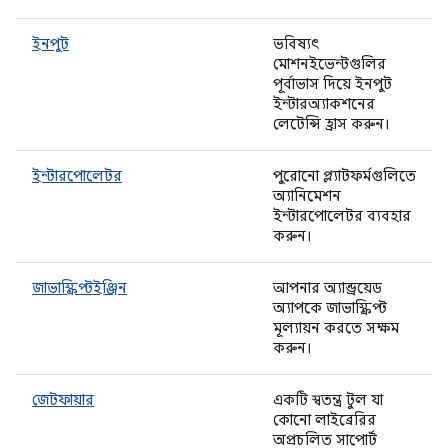
ইনপুট
ভবিষ্যৎ
মোশনইভেন্টগুলির
পূর্বাভাস দিয়ে ইনপুট
ইন্টারঅ্যাকশনের
লেটেন্সি হ্রাস করুন।
ইন্টারপোলেটর
পুরোনো প্ল্যাটফর্মগুলিতে
অ্যানিমেশন
ইন্টারপোলেটর ব্যবহার
করুন।
জাভাস্ক্রিপ্টইঞ্জিন
আপনার অ্যান্ড্রয়েড
অ্যাপকে জাভাস্ক্রিপ্ট
মূল্যায়ন করতে সক্ষম
করুন।
জেটফায়ার
একটি স্বতন্ত্র টুল যা
কোনো লাইব্রেরির
অপ্রচলিত সাপোর্ট