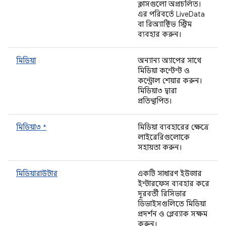
ক্লাসগুলো অপ্রচলিত।
এর পরিবর্তে LiveData
বা রিঅ্যাক্টিভ স্ট্রিম
ব্যবহার করুন।
মিডিয়া
অন্যান্য অ্যাপের সাথে
মিডিয়া কন্টেন্ট ও
কন্ট্রোল শেয়ার করুন।
মিডিয়া৩ দ্বারা
প্রতিস্থাপিত।
মিডিয়া৩ *
মিডিয়া ব্যবহারের ক্ষেত্রে
লাইব্রেরিগুলোকে
সহায়তা করুন।
মিডিয়ারাউটার
একটি সাধারণ ইউজার
ইন্টারফেস ব্যবহার করে
দূরবর্তী রিসিভার
ডিভাইসগুলিতে মিডিয়া
প্রদর্শন ও প্লেব্যাক সক্ষম
করুন।