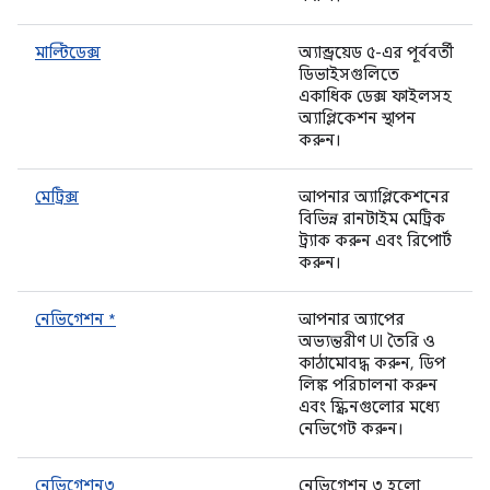
মাল্টিডেক্স
অ্যান্ড্রয়েড ৫-এর পূর্ববর্তী
ডিভাইসগুলিতে
একাধিক ডেক্স ফাইলসহ
অ্যাপ্লিকেশন স্থাপন
করুন।
মেট্রিক্স
আপনার অ্যাপ্লিকেশনের
বিভিন্ন রানটাইম মেট্রিক
ট্র্যাক করুন এবং রিপোর্ট
করুন।
নেভিগেশন *
আপনার অ্যাপের
অভ্যন্তরীণ UI তৈরি ও
কাঠামোবদ্ধ করুন, ডিপ
লিঙ্ক পরিচালনা করুন
এবং স্ক্রিনগুলোর মধ্যে
নেভিগেট করুন।
নেভিগেশন৩
নেভিগেশন ৩ হলো