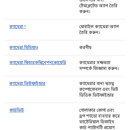
ওএস-এর জন্য
টেমপ্লেটেড অ্যাপ তৈরি
করুন।
ক্যামেরা *
মোবাইল ক্যামেরা অ্যাপ
তৈরি করুন।
ক্যামেরা.মিডিয়া৩
করণীয়
ক্যামেরা.ফিচারকম্বিনেশনকোয়েরি
ক্যামেরার সক্ষমতা
সম্পর্কে জিজ্ঞাসা করুন।
ক্যামেরা.ভিউফাইন্ডার
ক্যামেরার জন্য স্বতন্ত্র
কম্পোজেবল এবং ভিউ
ভিত্তিক ভিউফাইন্ডার
কার্ডভিউ
গোলাকার কোণা এবং
ড্রপ শ্যাডো ব্যবহার করে
ম্যাটেরিয়াল ডিজাইন
কার্ড প্যাটার্নটি প্রয়োগ