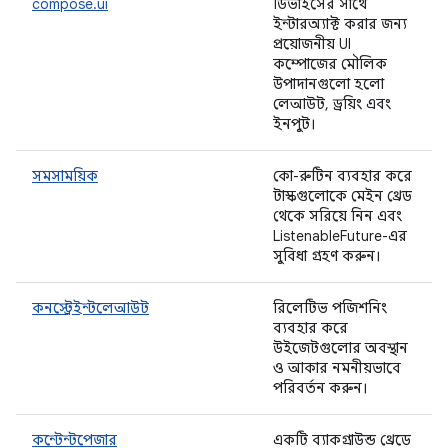
compose.ui
ডিভাইসের সাথে
ইন্টারঅ্যাক্ট করার জন্য
প্রয়োজনীয় UI
কম্পোজের মৌলিক
উপাদানগুলো হলো
লেআউট, ড্রয়িং এবং
ইনপুট।
সমসাময়িক
কো-রুটিন ব্যবহার করে
টাস্কগুলোকে মেইন থ্রেড
থেকে সরিয়ে নিন এবং
ListenableFuture-এর
সুবিধা গ্রহণ করুন।
কনস্ট্রেইন্টলেআউট
রিলেটিভ পজিশনিং
ব্যবহার করে
উইজেটগুলোর অবস্থান
ও আকার নমনীয়ভাবে
পরিবর্তন করুন।
কন্টেন্টপেজার
একটি ব্যাকগ্রাউন্ড থ্রেডে