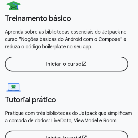
Treinamento básico
Aprenda sobre as bibliotecas essenciais do Jetpack no
curso "Noções básicas do Android com o Compose" e
reduza o código boilerplate no seu app.
Iniciar o curso
open_in_new
Tutorial prático
Pratique com três bibliotecas do Jetpack que simplificam
a camada de dados: LiveData, ViewModel e Room
Iniciar tutorial
open_in_new