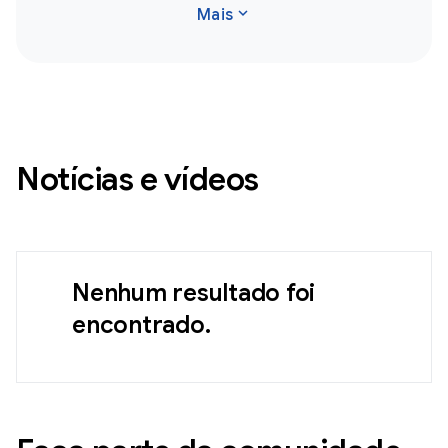
expand_more
Mais
Notícias e vídeos
Nenhum resultado foi
encontrado.