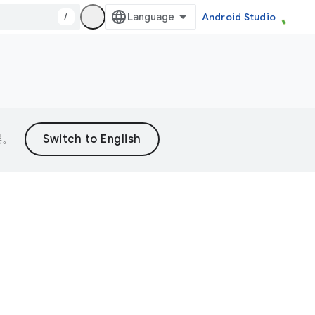
/
Android Studio
误。