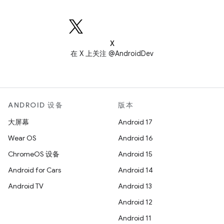
X
在 X 上关注 @AndroidDev
ANDROID 设备
版本
大屏幕
Android 17
Wear OS
Android 16
ChromeOS 设备
Android 15
Android for Cars
Android 14
Android TV
Android 13
Android 12
Android 11