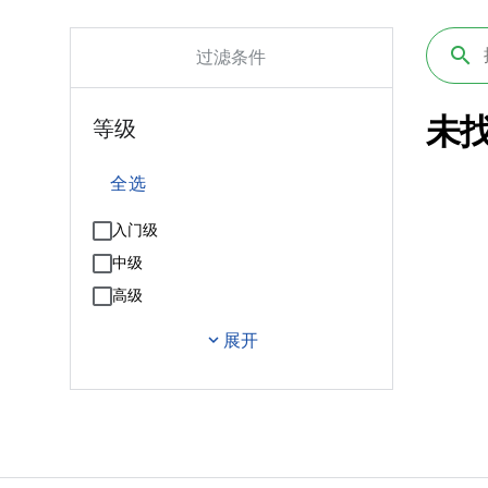
过滤条件
未
等级
全选
入门级
中级
高级
expand_more
展开