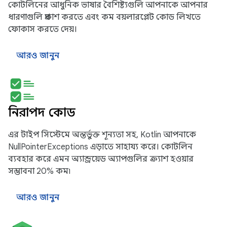
কোটলিনের আধুনিক ভাষার বৈশিষ্ট্যগুলি আপনাকে আপনার
ধারণাগুলি প্রকাশ করতে এবং কম বয়লারপ্লেট কোড লিখতে
ফোকাস করতে দেয়।
আরও জানুন
নিরাপদ কোড
এর টাইপ সিস্টেমে অন্তর্ভুক্ত শূন্যতা সহ, Kotlin আপনাকে
NullPointerExceptions এড়াতে সাহায্য করে। কোটলিন
ব্যবহার করে এমন অ্যান্ড্রয়েড অ্যাপগুলির ক্র্যাশ হওয়ার
সম্ভাবনা 20% কম৷
আরও জানুন