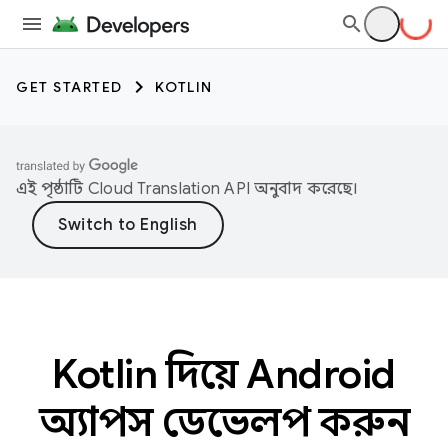
GET STARTED
KOTLIN
এই পৃষ্ঠাটি
Cloud Translation API
অনুবাদ করেছে।
Kotlin দিয়ে Android
অ্যাপস ডেভেলপ করুন