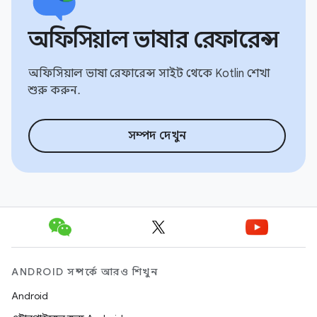
অফিসিয়াল ভাষার রেফারেন্স
অফিসিয়াল ভাষা রেফারেন্স সাইট থেকে Kotlin শেখা
শুরু করুন.
সম্পদ দেখুন
ANDROID সম্পর্কে আরও শিখুন
Android