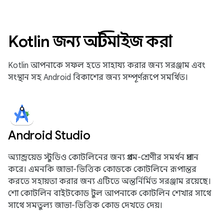
Kotlin জন্য অপ্টিমাইজ করা
Kotlin আপনাকে সফল হতে সাহায্য করার জন্য সরঞ্জাম এবং
সংস্থান সহ Android বিকাশের জন্য সম্পূর্ণরূপে সমর্থিত।
Android Studio
অ্যান্ড্রয়েড স্টুডিও কোটলিনের জন্য প্রথম-শ্রেণীর সমর্থন প্রদান
করে। এমনকি জাভা-ভিত্তিক কোডকে কোটলিনে রূপান্তর
করতে সহায়তা করার জন্য এটিতে অন্তর্নির্মিত সরঞ্জাম রয়েছে।
শো কোটলিন বাইটকোড টুল আপনাকে কোটলিন শেখার সাথে
সাথে সমতুল্য জাভা-ভিত্তিক কোড দেখতে দেয়।