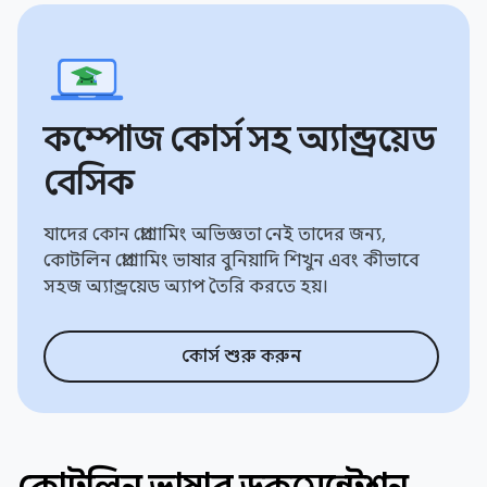
কম্পোজ কোর্স সহ অ্যান্ড্রয়েড
বেসিক
যাদের কোন প্রোগ্রামিং অভিজ্ঞতা নেই তাদের জন্য,
কোটলিন প্রোগ্রামিং ভাষার বুনিয়াদি শিখুন এবং কীভাবে
সহজ অ্যান্ড্রয়েড অ্যাপ তৈরি করতে হয়।
কোর্স শুরু করুন
কোটলিন ভাষার ডকুমেন্টেশন