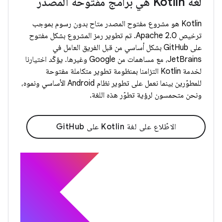
لغة Kotlin هي برامج مفتوحة المصدر
Kotlin هو مشروع مفتوح المصدر متاح بدون رسوم بموجب
ترخيص Apache 2.0. تم تطوير رمز المشروع بشكل مفتوح
على GitHub بشكل أساسي من قبل الفريق العامل في
JetBrains، مع مساهمات من Google وغيرها. يؤكّد اختيارنا
لخدمة Kotlin التزامنا بمنظومة تطوير متكاملة مفتوحة
للمطوّرين بينما نعمل على تطوير نظام Android الأساسي ونموه،
ونحن متحمسون لرؤية تطوّر هذه اللغة.
الاطّلاع على لغة Kotlin على GitHub