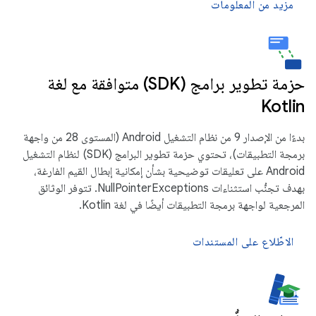
مزيد من المعلومات
حزمة تطوير برامج (SDK) متوافقة مع لغة
Kotlin
بدءًا من الإصدار 9 من نظام التشغيل Android (المستوى 28 من واجهة
برمجة التطبيقات)، تحتوي حزمة تطوير البرامج (SDK) لنظام التشغيل
Android على تعليقات توضيحية بشأن إمكانية إبطال القيم الفارغة،
بهدف تجنُّب استثناءات NullPointerExceptions. تتوفر الوثائق
المرجعية لواجهة برمجة التطبيقات أيضًا في لغة Kotlin.
الاطّلاع على المستندات