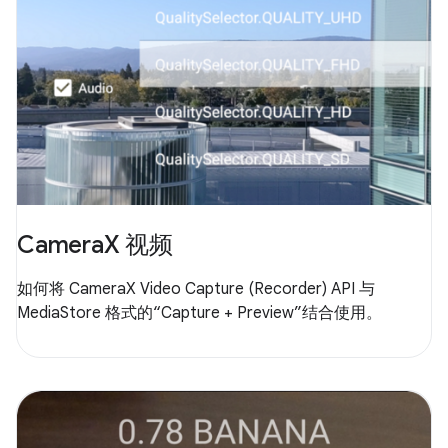
CameraX 视频
如何将 CameraX Video Capture (Recorder) API 与
MediaStore 格式的“Capture + Preview”结合使用。