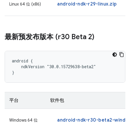
android-ndk-r29-linux.zip
Linux 64 位 (x86)
最新预发布版本 (r30 Beta 2)
android {

    ndkVersion "30.0.15729638-beta2"

}
平台
软件包
android-ndk-r30-beta2-windo
Windows 64 位