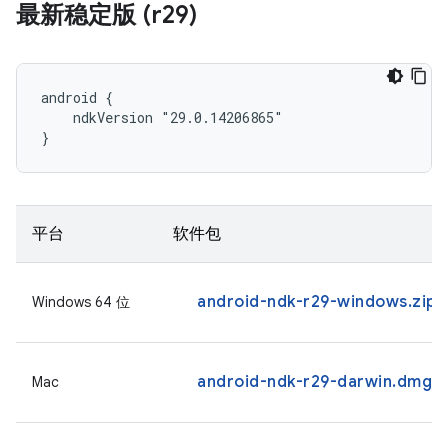
最新稳定版 (r29)
android {

    ndkVersion "29.0.14206865"

}
平台
软件包
android-ndk-r29-windows.zip
Windows 64 位
android-ndk-r29-darwin.dmg
Mac