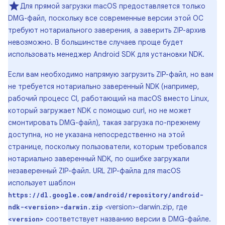
Для прямой загрузки macOS предоставляется только
DMG-файл, поскольку все современные версии этой ОС
требуют нотариального заверения, а заверить ZIP-архив
невозможно. В большинстве случаев проще будет
использовать менеджер Android SDK для установки NDK.
Если вам необходимо напрямую загрузить ZIP-файл, но вам
не требуется нотариально заверенный NDK (например,
рабочий процесс CI, работающий на macOS вместо Linux,
который загружает NDK с помощью curl, но не может
смонтировать DMG-файл), такая загрузка по-прежнему
доступна, но не указана непосредственно на этой
странице, поскольку пользователи, которым требовался
нотариально заверенный NDK, по ошибке загружали
незаверенный ZIP-файл. URL ZIP-файла для macOS
использует шаблон
https://dl.google.com/android/repository/android-
<version>-darwin.zip, где
ndk-<version>-darwin.zip
соответствует названию версии в DMG-файле.
<version>