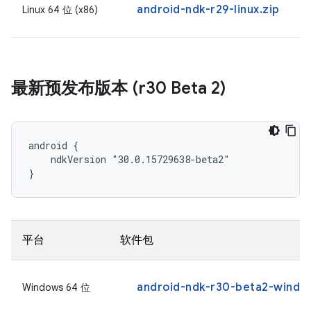
android-ndk-r29-linux.zip
Linux 64 位 (x86)
最新预发布版本 (r30 Beta 2)
android {

    ndkVersion "30.0.15729638-beta2"

}
平台
软件包
android-ndk-r30-beta2-windo
Windows 64 位