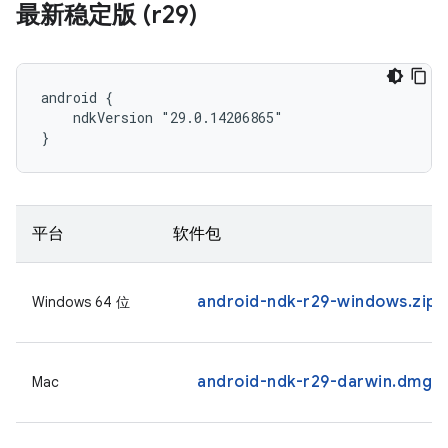
最新稳定版 (r29)
android {

    ndkVersion "29.0.14206865"

}
平台
软件包
android-ndk-r29-windows.zip
Windows 64 位
android-ndk-r29-darwin.dmg
Mac