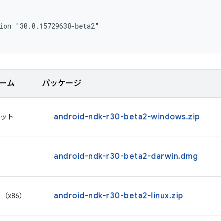
ion "30.0.15729638-beta2"

ーム
パッケージ
android-ndk-r30-beta2-windows.zip
 ビット
android-ndk-r30-beta2-darwin.dmg
android-ndk-r30-beta2-linux.zip
ト（x86）