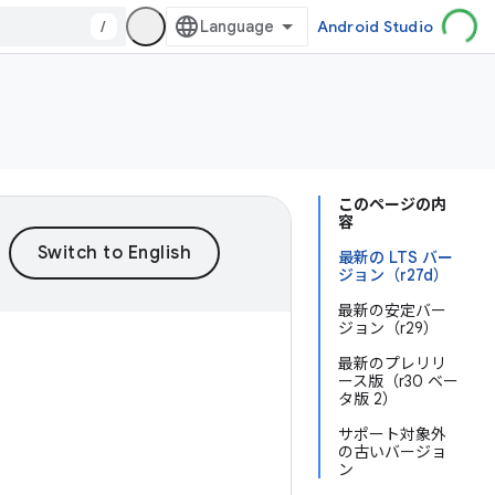
/
Android Studio
このページの内
容
最新の LTS バー
ジョン（r27d）
最新の安定バー
ジョン（r29）
最新のプレリリ
ース版（r30 ベー
タ版 2）
サポート対象外
の古いバージョ
ン