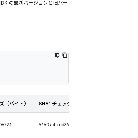
DK の最新バージョンと旧バー
ズ（バイト）
SHA1 チェックサム
06724
56607cbccd3642d4a1991f6bb3114a00f884f426