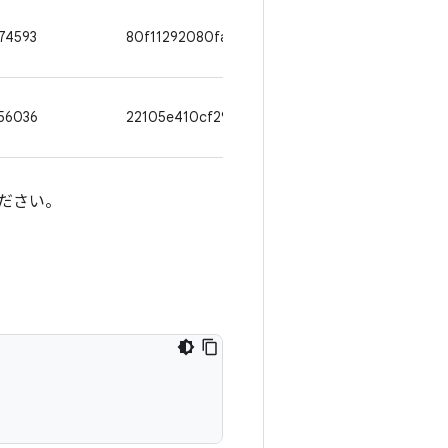
74593
80f11292080fab4e869799f1d23caa88dcf3c709
56036
22105e410cf29afcf163760cc95522b9fb981121
ださい。