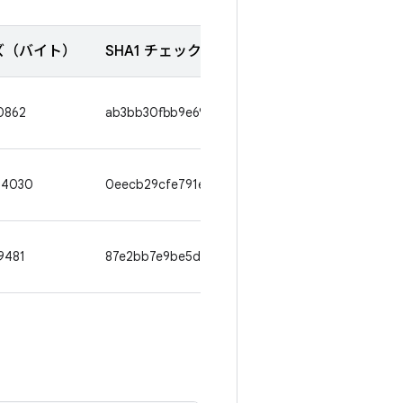
ズ（バイト）
SHA1 チェックサム
0862
ab3bb30fbb9e6903666d60c55d11e78b04e07472
94030
0eecb29cfe791e039740e2a8bcf0af02b7132bd8
9481
87e2bb7e9be5d6a1c6cdf5ec40dd4e0c6d07c30b