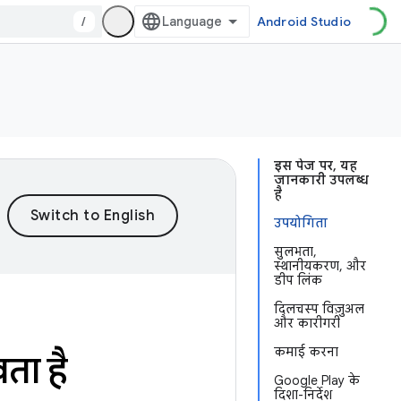
/
Android Studio
इस पेज पर, यह
जानकारी उपलब्ध
है
उपयोगिता
सुलभता,
स्थानीयकरण, और
डीप लिंक
दिलचस्प विज़ुअल
और कारीगरी
कमाई करना
ता है
Google Play के
दिशा-निर्देश