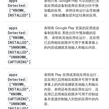
apps
表明只有 Google Play 可识别的已安
Detected:
装应用或设备制造商在系统分区中预
["KNOWN
_
加载的应用。 表明没有运行会导致捕
INSTALLED"]
获、 控制或叠加层判定结果的应用。
apps
表明有 Google Play 安装的应用或设
Detected:
备制造商在 系统分区中预加载的应
["KNOWN
_
用。 表明有其他应用在运行，且应用
INSTALLED"
,
已启用相应权限并可用于查看屏幕上
"UNKNOWN
_
的内容或捕获其他输入和输出内容。
INSTALLED"
,
"UNKNOWN
_
CAPTURING"]
apps
表明有 Play 应用或系统应用在运行，
Detected:
且应用已启用相应权限并可用于查看
["KNOWN
_
屏幕上的内容或捕获其他输入和输出
INSTALLED"
,
内容。表明还有其他应用在运行，且
"KNOWN
_
应用已启用相应权限并可用于控制设
CAPTURING"
,
备并直接控制输入到您的应用中的内
"UNKNOWN
_
容。
INSTALLED"
,