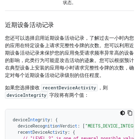
状态。
近期设备活动记录
您还可以选择启用近期设备活动记录，了解过去一小时内您
的应用在特定设备上请求完整性令牌的次数。您可以利用近
期设备活动记录来保护您的应用免受请求频率异常高的设备
的影响，此类行为可能是攻击活动的迹象。您可以根据预计
在典型设备上安装的应用每小时请求完整性令牌的次数，确
定对每个近期设备活动记录级别的信任程度。
如果您选择接收
recentDeviceActivity
，则
deviceIntegrity
字段将有两个值：
deviceI
nte
gri
t
y
:
{
deviceRecog
n
i
t
io
n
Verdic
t
:
[
"MEETS_DEVICE_INTEGR
rece
nt
DeviceAc
t
ivi
t
y
:
{
// "LEVEL_2" is one of several possible values