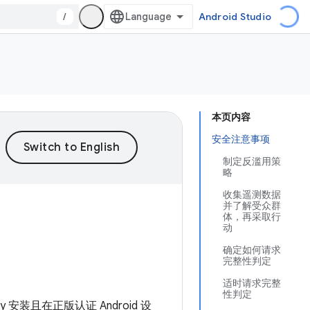
/
Android Studio
本页内容
安全注意事项
制定反滥用策
略
收集遥测数据
并了解受众群
体，再采取行
动
确定如何请求
完整性判定
适时请求完整
性判定
ay 安装且在正版认证 Android 设