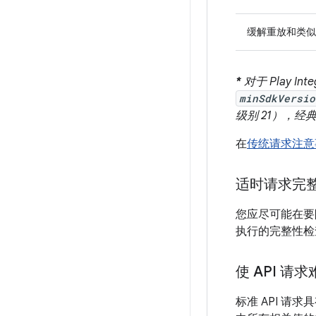
缓解重放和类似
*
对于 Play Inte
minSdkVersio
级别 21），经典 A
在
传统请求注意
适时请求完
您应尽可能在要
执行的完整性检
使 API 请
标准 API 请