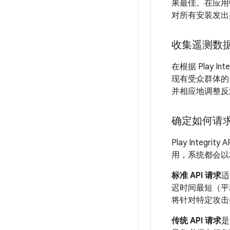
果最佳。在应用
对所有安装发出共
收集遥测数
在根据 Play 
现有受众群体的
并相应地调整反
确定如何请
Play Int
用，系统都会以
标准 API 请求
适
迟时间最短（平
将针对特定攻击类型
传统 API 请求
是