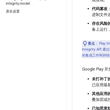
或游戏。
integrity
.
model
代码篡改
原生设置
进制文件
存在风险
备上运行，
要点
：
Play 
Integrity 
的集成工作和持续
Google P
未打补丁
已应用最新
其他应用
叠加层或
已知恶意