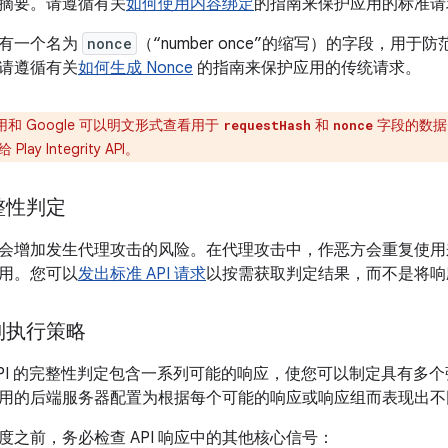
摘要。请遵循有关
如何使用内容绑定
的指南来保护应用的标准请
求具有一个名为
nonce
（“number once”的缩写）的字段，用
请遵循有关
如何生成 Nonce
的指南来保护应用的传统请求。
和 Google 可以明文形式查看用于
和
字段的数据
requestHash
nonce
y Integrity API。
整性判定
会增加发生代理攻击的风险。在代理攻击中，作恶方会重复使用
用。您可以
发出标准 API 请求
以按需获取判定结果，而不是将响
制执行策略
egrity API 的完整性判定包含一系列可能的响应，使您可以制定具
用的后端服务器配置为根据每个可能的响应或响应组而表现出不
度之前，务必检查 API 响应中的其他核心信号：