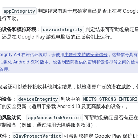
：
appIntegrity
判定结果有助于您确定自己是否正在与 Google
进行互动。
的设备和模拟环境
：
deviceIntegrity
判定结果可帮助您确定应用是
还是在 Google Play 游戏电脑版的正版实例上运行。
Integrity API 在评估环境时，会使用
由硬件支持的安全信号
，这些信号具有
API 通过抽象化 Android SDK 版本、设备制造商提供的密钥和设备型号
管理。
lay 开发者还可以选择接收其他判定结果，以检测更广泛的潜在威胁，
的设备
：
deviceIntegrity
判决中的
MEETS_STRONG_INTEGRI
的安全更新（适用于搭载 Android 13 及更高版本的设备）。
的风险访问
：
appAccessRiskVerdict
可帮助您确定是否有正在
控制设备（例如，通过滥用无障碍服务权限）。
软件
：
playProtectVerdict
可帮助您确定 Google Play