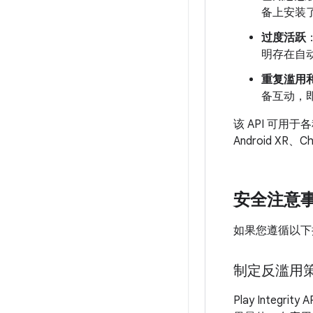
备上安装
过度活跃
明存在自
重复滥用
备互动，
该 API 可用于各
Android XR、
安全注意
如果您遵循以下推荐
制定反滥用
Play Int