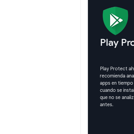
Play Pr
Play Protect a
recomienda anal
apps en tiempo 
cuando se insta
que no se anali
antes.