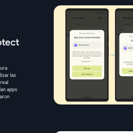
otect
hora
izar las
real
lan apps
zaron