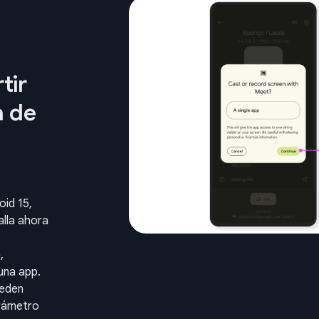
tir
a de
oid 15,
lla ahora
,
una app.
ueden
arámetro