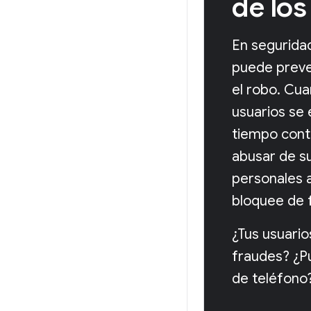
de los
En seguridad
puede preve
el robo. Cua
usuarios se 
tiempo cont
abusar de su
personales a
bloquee de 
¿Tus usuario
fraudes? ¿P
de teléfono