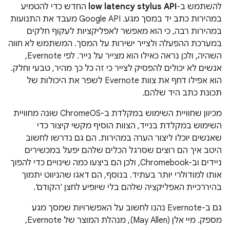
להשתמש ב-
low latency stylus API
החדש כדי להטמיע
במהירות כתב יד במסך מגע. ‫Google API מעבד את התנועות
במהירות רבה, כי הוא מאפשר לאפליקציות לעקוף חלקים
במערכת ההפעלה ולצייר ישירות על המסך. המשתמש לא חווה
השהיה, ולכן נראה כאילו הוא מצייר על נייר. לפי Evernote,
אנשים לא יכולים להפסיק לצייר כי זה כל כך מהיר, טבעי וחלק.
הוא אפילו דחף את צוות Evernote לשפר את היכולות של
תכונת כתב היד שלהם.
מכיוון שחוויית השימוש במקלדת ב-ChromeOS שונה מחוויית
השימוש במקלדת בנייד, הצוות הוסיף מקשי קיצור כדי
שאנשים יוכלו ליצור הערה במהירות. הם גם נדרשו לחשוב
היטב איך הם רוצים שסרגל הכלים שלהם יפעל במכשירים
ניידים וב-Chromebook, ולכן הם ביצעו כמה שינויים כדי להפוך
אותו למודולרי יותר בעתיד. בנוסף, הם דאגו שהניווט יתמוך
בהיררכיית האפליקציה שלהם בלי שיופיע לחצן 'הקודם'.
גם ב-Evernote נהנו לחשוב על האפשרויות שמסך מגע
מספק. מיי אלן (May Allen), מנהלת המוצר של Evernote,