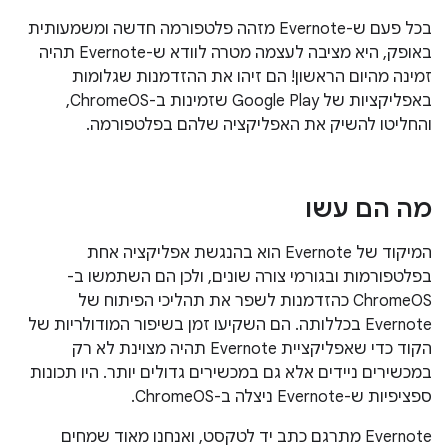
בכל פעם ש-Evernote מזהה פלטפורמה חדשה ומשמעותית
באופק, היא מציבה לעצמה מטרה לוודא ש-Evernote תהיה
זמינה מהיום הראשון! הם זיהו את ההזדמנות שגלומות
באפליקציות של Google Play שזמינות ב-ChromeOS,
והחליטו להשיק את האפליקציה שלהם בפלטפורמה.
מה הם עשו
המיקוד של Evernote הוא בהנגשת אפליקציה אחת
בפלטפורמות ובגורמי צורה שונים, ולכן הם השתמשו ב-
ChromeOS כהזדמנות לשפר את תהליכי הפיתוח של
Evernote בכללותה. הם השקיעו זמן בשיפור המודולריות של
הקוד כדי שאפליקציית Evernote תהיה מצוינת לא רק
במכשירים ניידים אלא גם במכשירים גדולים יותר. היו תכונות
ספציפיות ש-Evernote ניצלה ב-ChromeOS.
‫Evernote מתרגם כתב יד לטקסט, ואנחנו מאוד שמחים