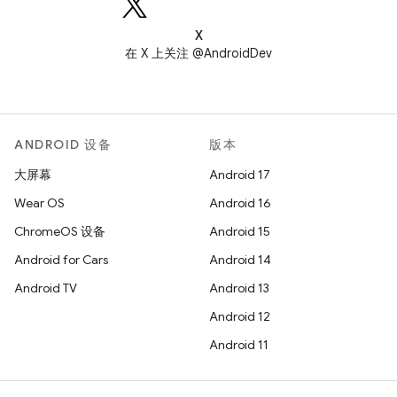
X
在 X 上关注 @AndroidDev
ANDROID 设备
版本
大屏幕
Android 17
Wear OS
Android 16
ChromeOS 设备
Android 15
Android for Cars
Android 14
Android TV
Android 13
Android 12
Android 11