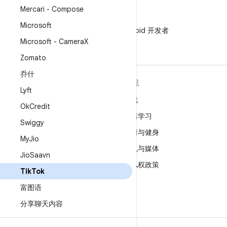
Mercari - Compose
微信
Microsoft
在微信中关注 Android 开发者
Microsoft - Camera
X
Zomato
乔什
关于 ANDROID
发现
Lyft
Android
游戏
Ok
Credit
适用于企业的 Android
机器学习
Swiggy
安全
健康与健身
My
Jio
源代码
相机与媒体
Jio
Saavn
新闻
隐私权政策
Tik
Tok
博客
5G
富图语
播客
分享聊天内容