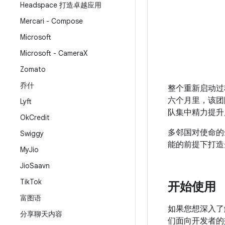
Headspace 打造卓越应用
Mercari - Compose
Microsoft
Microsoft - Camera
X
Zomato
乔什
整个重新启动过
六个月里，该团
Lyft
队集中精力提升
Ok
Credit
多邻国对使命的
Swiggy
能的前提下打造
My
Jio
Jio
Saavn
Tik
Tok
开始使用
富图语
如果您想深入了解 D
分享聊天内容
们面向开发者的