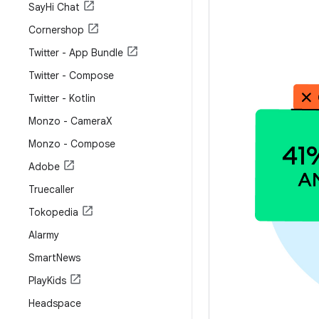
Say
Hi Chat
Cornershop
Twitter - App Bundle
Twitter - Compose
Twitter - Kotlin
Monzo - Camera
X
Monzo - Compose
Adobe
Truecaller
Tokopedia
Alarmy
Smart
News
Play
Kids
Headspace