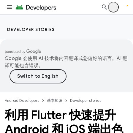
DEVELOPER STORIES
Google 会使用 AI 技术将内容翻译成您偏好的语言。AI 翻
译可能包含错误。
Android Developers
基本知识
Developer stories
利用 Flutter 快速提升
Android 和 i
OS 端出色