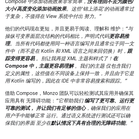
Compose 中添加动画效果非常简单，
没有理由不去为颜色/
大小/高度变化添加动画效果
。这些‘锦上添花’的动画通常过
于复杂，不值得在 View 系统中付出 努力。”
他们的代码现在更短，并且更易于阅读、理解和 维护：
“与
操纵可变界面层次结构的代码相比，声明式代码
更容易推
理
。当所有代码都使用同一种语言编写并且通常位于同一文
件中（而不是在 Kotlin 和 XML 语言之间来回切换）时，
跟
踪变得更容易
。别让我再提 XML 主题和样式了！
在
Compose 中，主题更容易理解
。我们的主题 仅包含我们
定义的属性，这些值在不同设备上保持一致，并且由于它是
用 Kotlin 编写的，因此在 IDE 中非常容易搜索和跟踪。”
借助 Compose，Monzo 团队可以轻松测试其应用并确保其
应用具有 无障碍功能：
“它帮助我们
编写了更可靠、运行更
可靠的测试， 并让我们有足够的信心
，确保我们的应用在
用户手中能够正常 运行。通过语义系统进行测试还可以确
保我们的界面 至少在
默认情况下具有合理的无障碍功能
。”