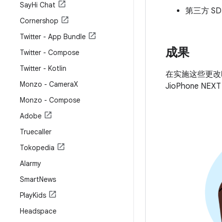
Say
Hi Chat
第三方 S
Cornershop
Twitter - App Bundle
成果
Twitter - Compose
Twitter - Kotlin
在实施这些更改
Monzo - Camera
X
JioPhone NE
Monzo - Compose
Adobe
Truecaller
Tokopedia
Alarmy
Smart
News
Play
Kids
Headspace