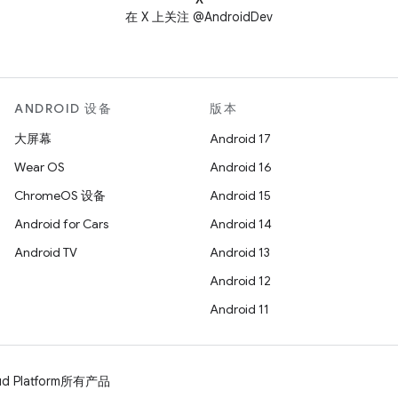
在 X 上关注 @AndroidDev
ANDROID 设备
版本
大屏幕
Android 17
Wear OS
Android 16
ChromeOS 设备
Android 15
Android for Cars
Android 14
Android TV
Android 13
Android 12
Android 11
d Platform
所有产品