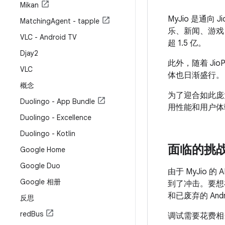
Mikan
MyJio 是通
Matching
Agent - tapple
乐、新闻、游戏
VLC - Android TV
超 1.5 亿。
Djay2
此外，随着 Ji
VLC
体也日渐盛行。
概念
为了迎合如此庞
Duolingo - App Bundle
用性能和用户体验，
Duolingo - Excellence
Duolingo - Kotlin
面临的挑
Google Home
Google Duo
由于 MyJio 
Google 相册
到了冲击。要想
和已废弃的 An
反思
red
Bus
调试需要花费相