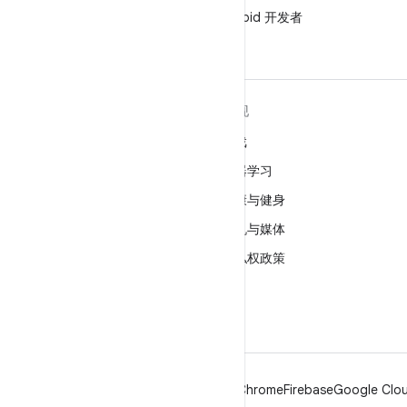
在微信中关注 Android 开发者
关于 ANDROID
发现
Android
游戏
适用于企业的 Android
机器学习
安全
健康与健身
源代码
相机与媒体
新闻
隐私权政策
博客
5G
播客
Android
Chrome
Firebase
Google Clou