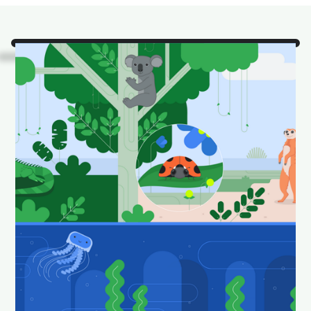
Смотреть!
Это одни из
наших любимых
животных Android
Studio в их
естественной среде
обитания.
Загрузите и установите в качестве обоев,
чтобы ваш рабочий стол выглядел весело и
свежо.