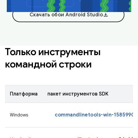
download
Скачать обои Android Studio
Только инструменты
командной строки
Платформа
пакет инструментов SDK
commandlinetools-win-15859902_
Windows