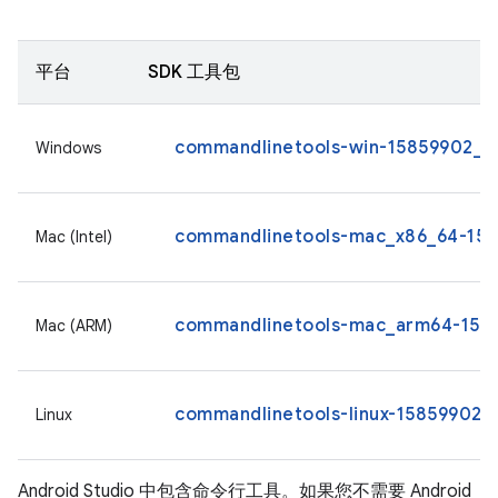
平台
SDK 工具包
commandlinetools-win-15859902_la
Windows
commandlinetools-mac_x86_64-1585
Mac (Intel)
commandlinetools-mac_arm64-1585
Mac (ARM)
commandlinetools-linux-15859902_l
Linux
Android Studio 中包含命令行工具。如果您不需要 Android