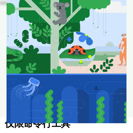
看！
这些是 Android
Studio 中一些我们喜爱的
动物在其自然栖息地中的
照片。
下载并设置为壁纸，让您的桌面看起来时尚新颖。
download
下载 Android Studio 壁纸
仅限命令行工具