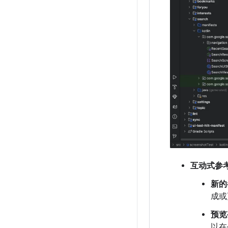
互动式参
新的
成或
预览
以在