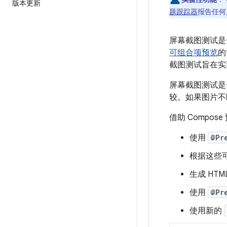
版本更新
题跟踪器
报告任何
屏幕截图测试是
可组合项预览
的
截图测试旨在实
屏幕截图测试是
较。如果图片不
借助 Compo
使用
@Pr
根据这些
生成 HT
使用
@Pr
使用新的