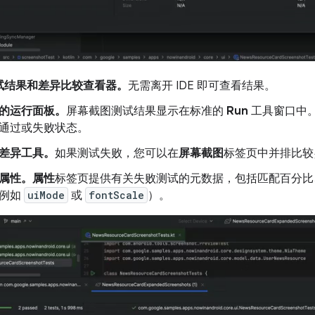
试结果和差异比较查看器。
无需离开 IDE 即可查看结果。
的运行面板。
屏幕截图测试结果显示在标准的
Run
工具窗口中
通过或失败状态。
差异工具。
如果测试失败，您可以在
屏幕截图
标签页中并排比较
属性。
属性
标签页提供有关失败测试的元数据，包括匹配百分比
例如
uiMode
或
fontScale
）。