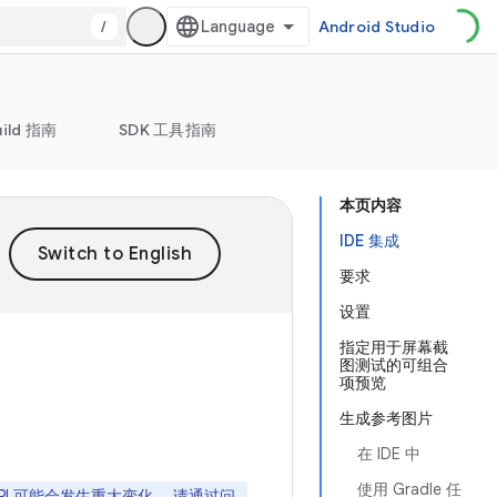
/
Android Studio
uild 指南
SDK 工具指南
本页内容
IDE 集成
要求
设置
指定用于屏幕截
图测试的可组合
项预览
生成参考图片
在 IDE 中
使用 Gradle 任
API 可能会发生重大变化。 请通过
问