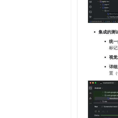
集成的测
统一
标记
视觉
详细
置（