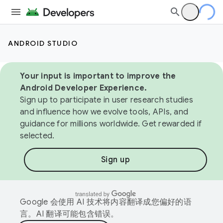
ANDROID STUDIO
Your input is important to improve the
Android Developer Experience.
Sign up to participate in user research studies
and influence how we evolve tools, APIs, and
guidance for millions worldwide. Get rewarded if
selected.
Sign up
Google 会使用 AI 技术将内容翻译成您偏好的语
言。AI 翻译可能包含错误。