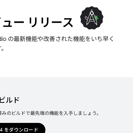
ュー リリース
 Studio の最新機能や改善された機能をいち早く
す。
ド
y ビルド
済みのビルドで最先端の機能を入手しましょう。
l 4 をダウンロード