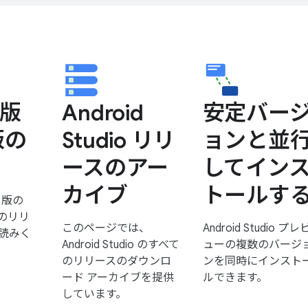
 版
Android
安定バー
版の
Studio リリ
ョンと並
ースのアー
してイン
カイブ
トールす
C 版の
o のリリ
このページでは、
Android Studio プレ
読みく
Android Studio のすべて
ューの複数のバージ
のリリースのダウンロ
ンを同時にインスト
ード アーカイブを提供
ルできます。
しています。