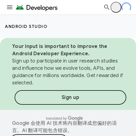
ANDROID STUDIO
Your input is important to improve the
Android Developer Experience.
Sign up to participate in user research studies
and influence how we evolve tools, APIs, and
guidance for millions worldwide. Get rewarded if
selected.
Sign up
Google 会使用 AI 技术将内容翻译成您偏好的语
言。AI 翻译可能包含错误。