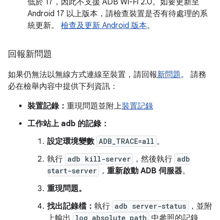
低於 17，因此不支援 ADB Wi-Fi 2.0。如要更新至
Android 17 以上版本，請檢查裝置是否有待處理的系
統更新。
檢查及更新 Android 版本
。
回報新問題
如果仍無法以無線方式連線至裝置，請回報
新問題
。 請務
必在檢舉內容中提供下列資訊：
裝置記錄：
重現問題並附上
裝置記錄
工作站上 adb 的記錄：
設定環境變數
ADB_TRACE=all
。
執行
adb kill-server
，然後執行
adb
start-server
，
重新啟動 ADB 伺服器
。
重現問題。
找出記錄檔：
執行
adb server-status
，並附
上輸出
log_absolute_path
中參照的記錄