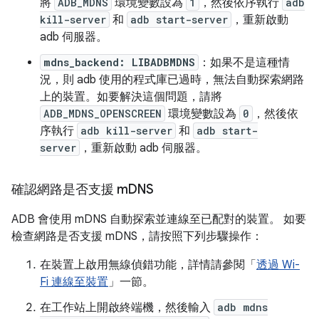
將
ADB_MDNS
環境變數設為
1
，然後依序執行
adb
kill-server
和
adb start-server
，重新啟動
adb 伺服器。
mdns_backend: LIBADBMDNS
：如果不是這種情
況，則 adb 使用的程式庫已過時，無法自動探索網路
上的裝置。如要解決這個問題，請將
ADB_MDNS_OPENSCREEN
環境變數設為
0
，然後依
序執行
adb kill-server
和
adb start-
server
，重新啟動 adb 伺服器。
確認網路是否支援 m
DNS
ADB 會使用 mDNS 自動探索並連線至已配對的裝置。 如要
檢查網路是否支援 mDNS，請按照下列步驟操作：
在裝置上啟用無線偵錯功能，詳情請參閱「
透過 Wi-
Fi 連線至裝置
」一節。
在工作站上開啟終端機，然後輸入
adb mdns