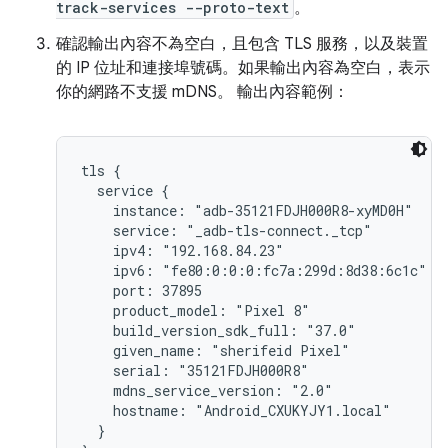
track-services --proto-text
。
確認輸出內容不為空白，且包含 TLS 服務，以及裝置
的 IP 位址和連接埠號碼。如果輸出內容為空白，表示
你的網路不支援 mDNS。 輸出內容範例：
tls {

  service {

    instance: "adb-35121FDJH000R8-xyMD0H"

    service: "_adb-tls-connect._tcp"

    ipv4: "192.168.84.23"

    ipv6: "fe80:0:0:0:fc7a:299d:8d38:6c1c"

    port: 37895

    product_model: "Pixel 8"

    build_version_sdk_full: "37.0"

    given_name: "sherifeid Pixel"

    serial: "35121FDJH000R8"

    mdns_service_version: "2.0"

    hostname: "Android_CXUKYJY1.local"

  }
