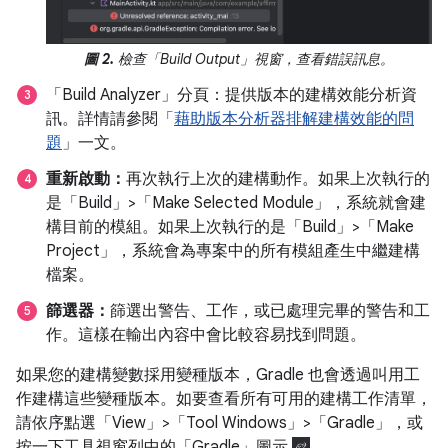
圖 2.
檢查「Build Output」
視窗，查看錯誤訊息。
「Build Analyzer」分頁：提供版本的建構效能分析資
訊。詳情請參閱「
藉助版本分析器排解建構效能的問
題
」一文。
重新啟動：
再次執行上次的建構動作。如果上次執行的
是「Build」>「Make Selected Module」
，系統就會建
構目前的模組。如果上次執行的是「Build」>「Make
Project」
，系統會為專案中的所有模組產生中繼建構
檔案。
篩選器：
篩選出警告、工作，或已處理完畢的警告和工
作。這樣在輸出內容中會比較容易找到問題。
如果您的建構變數採用變種版本，Gradle 也會透過叫用工
作建構這些變種版本。如要查看所有可用的建構工作清單，
請依序點選「View」>「Tool Windows」>「Gradle」
，或
按一下工具視窗列中的「Gradle」
圖示
。