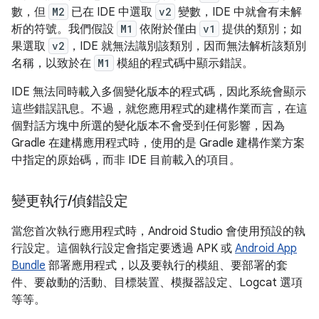
數，但
M2
已在 IDE 中選取
v2
變數，IDE 中就會有未解
析的符號。我們假設
M1
依附於僅由
v1
提供的類別；如
果選取
v2
，IDE 就無法識別該類別，因而無法解析該類別
名稱，以致於在
M1
模組的程式碼中顯示錯誤。
IDE 無法同時載入多個變化版本的程式碼，因此系統會顯示
這些錯誤訊息。不過，就您應用程式的建構作業而言，在這
個對話方塊中所選的變化版本不會受到任何影響，因為
Gradle 在建構應用程式時，使用的是 Gradle 建構作業方案
中指定的原始碼，而非 IDE 目前載入的項目。
變更執行
/
偵錯設定
當您首次執行應用程式時，Android Studio 會使用預設的執
行設定。這個執行設定會指定要透過 APK 或
Android App
Bundle
部署應用程式，以及要執行的模組、要部署的套
件、要啟動的活動、目標裝置、模擬器設定、Logcat 選項
等等。