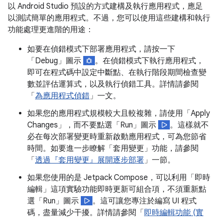
以 Android Studio 預設的方式建構及執行應用程式，應足
以測試簡單的應用程式。不過，您可以使用這些建構和執行
功能處理更進階的用途：
如要在偵錯模式下部署應用程式，請按一下
「Debug」
圖示
。在偵錯模式下執行應用程式，
即可在程式碼中設定中斷點、在執行階段期間檢查變
數並評估運算式，以及執行偵錯工具。詳情請參閱
「
為應用程式偵錯
」一文。
如果您的應用程式規模較大且較複雜，請使用「Apply
Changes」，而不要點選「Run」
圖示
。這樣就不
必在每次部署變更時重新啟動應用程式，可為您節省
時間。如要進一步瞭解「套用變更」功能，請參閱
「
透過『套用變更』展開逐步部署
」一節。
如果您使用的是 Jetpack Compose，可以利用「即時
編輯」這項實驗功能即時更新可組合項，不須重新點
選「Run」圖示
。這可讓您專注於編寫 UI 程式
碼，盡量減少干擾。詳情請參閱「
即時編輯功能 (實