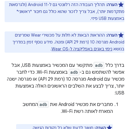
הערה:
תהליך העבודה הזה רלוונטי גם ל-Android 11 (ולגרסאות
מתקדמות יותר), אבל צריך לזכור שהוא כולל גם חיבור *ראשוני*
באמצעות USB פיזי.
הערה:
ההוראות הבאות לא חלות על מכשירי Wear שמריצים
Android מגרסה 10 (רמת API 29) ומטה. מידע נוסף זמין במדריך
בנושא
ניפוי באגים באפליקציה ל-Wear OS
.
בדרך כלל
adb
מתקשר עם המכשיר באמצעות USB, אבל
אפשר להשתמש גם ב-
adb
באמצעות Wi-Fi. כדי לחבר
מכשיר עם Android מגרסה 10 (רמת API 29) או מגרסה ישנה
יותר, צריך לבצע את השלבים הראשונים האלה באמצעות
USB:
מחברים את מכשיר Android ואת
adb
המחשב
המארח לאותה רשת Wi-Fi.
הערה:
חשוב לדעת שלא כל נקודות הגישה