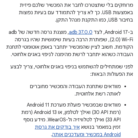
מרוחקים בלי שתצטרכו לחבר את המכשיר שלכם פיזית
באמצעות USB. כך לא צריך להתמודד עם בעיות נפוצות
בחיבור USB, כמו התקנת מנהל התקן.
ב-Android 17, לצד
adb 37.0.0
, מוצגת גרסה חדשה של adb
Wi-Fi‏ (2.0), שפותרת הרבה בעיות שימושיות שהיו בגרסה
הקודמת. חשוב לציין שהמכשיר יתחבר באופן אוטומטי לתחנת
העבודה כשהוא יתחבר לרשת מהימנה לניפוי באגים אלחוטי.
לפני שמתחילים להשתמש בניפוי באגים אלחוטי, צריך לבצע
את הפעולות הבאות:
מוודאים שתחנת העבודה והמכשיר מחוברים
לאותה רשת אלחוטית.
מוודאים שבמכשיר פועלת מערכת Android 11
(רמת API ‏30) ואילך לטלפון, או Android 13 (רמת
API ‏33) ואילך לטלוויזיה ול-WearOS. מידע נוסף
זמין במאמר בנושא
איך בודקים את גרסת
Android במכשיר ומעדכנים אותה
.