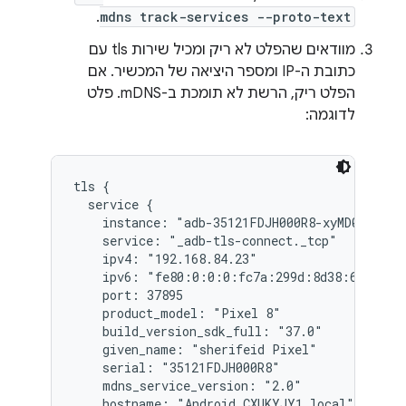
.
mdns track-services --proto-text
מוודאים שהפלט לא ריק ומכיל שירות tls עם
כתובת ה-IP ומספר היציאה של המכשיר. אם
הפלט ריק, הרשת לא תומכת ב-mDNS. פלט
לדוגמה:
tls {

  service {

    instance: "adb-35121FDJH000R8-xyMD0H"

    service: "_adb-tls-connect._tcp"

    ipv4: "192.168.84.23"

    ipv6: "fe80:0:0:0:fc7a:299d:8d38:6c1c"

    port: 37895

    product_model: "Pixel 8"

    build_version_sdk_full: "37.0"

    given_name: "sherifeid Pixel"

    serial: "35121FDJH000R8"

    mdns_service_version: "2.0"

    hostname: "Android_CXUKYJY1.local"
