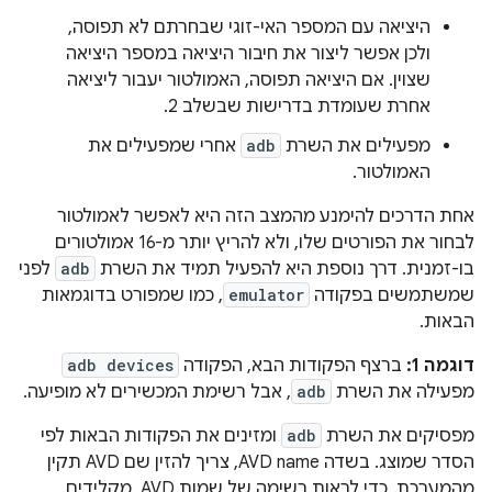
היציאה עם המספר האי-זוגי שבחרתם לא תפוסה,
ולכן אפשר ליצור את חיבור היציאה במספר היציאה
שצוין. אם היציאה תפוסה, האמולטור יעבור ליציאה
אחרת שעומדת בדרישות שבשלב 2.
מפעילים את השרת
adb
אחרי שמפעילים את
האמולטור.
אחת הדרכים להימנע מהמצב הזה היא לאפשר לאמולטור
לבחור את הפורטים שלו, ולא להריץ יותר מ-16 אמולטורים
בו-זמנית. דרך נוספת היא להפעיל תמיד את השרת
adb
לפני
שמשתמשים בפקודה
emulator
, כמו שמפורט בדוגמאות
הבאות.
דוגמה 1:
ברצף הפקודות הבא, הפקודה
adb devices
מפעילה את השרת
adb
, אבל רשימת המכשירים לא מופיעה.
מפסיקים את השרת
adb
ומזינים את הפקודות הבאות לפי
הסדר שמוצג. בשדה AVD name, צריך להזין שם AVD תקין
מהמערכת. כדי לראות רשימה של שמות AVD, מקלידים