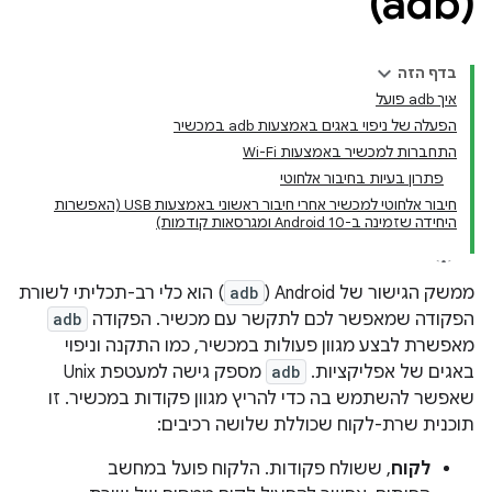
(adb)
בדף הזה
איך adb פועל
הפעלה של ניפוי באגים באמצעות adb במכשיר
התחברות למכשיר באמצעות Wi-Fi
פתרון בעיות בחיבור אלחוטי
חיבור אלחוטי למכשיר אחרי חיבור ראשוני באמצעות USB (האפשרות
היחידה שזמינה ב-Android 10 ומגרסאות קודמות)
ממשק הגישור של Android‏ (
adb
) הוא כלי רב-תכליתי לשורת
הפקודה שמאפשר לכם לתקשר עם מכשיר. הפקודה
adb
מאפשרת לבצע מגוון פעולות במכשיר, כמו התקנה וניפוי
באגים של אפליקציות. ‫
adb
מספק גישה למעטפת Unix
שאפשר להשתמש בה כדי להריץ מגוון פקודות במכשיר. זו
תוכנית שרת-לקוח שכוללת שלושה רכיבים:
לקוח
, ששולח פקודות. הלקוח פועל במחשב