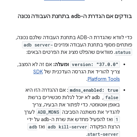
בודקים אם הגדרת ה-adb בתחנת העבודה נכונה
כדי לוודא שהגדרת ה-ADB בתחנת העבודה שלכם נכונה,
פותחים מסוף בתחנת העבודה ומזינים
adb server-
status
. מוודאים שהפלט מציג את הפרטים הבאים:
version: "37.0.0"
ומעלה:
אם זה לא המצב,
צריך להוריד את הגרסה העדכנית של
SDK
.
Platform Tools
mdns_enabled: true
: אם ההגדרה הזו היא
false
, ‏ adb לא יוכל לגלות מכשירים ברשת
באופן אוטומטי. כדי לפתור את הבעיה, צריך
להגדיר את משתנה הסביבה
ADB_MDNS
לערך
1
ואז להפעיל מחדש את שרת ה-adb על ידי
הרצת הפקודה
adb kill-server
ואז
adb
.
start-server