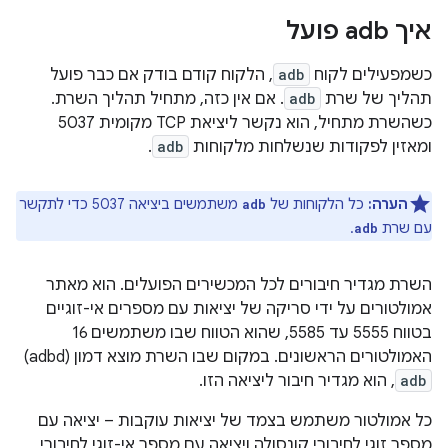
איך adb פועל
כשמפעילים לקוח
adb
, הלקוח קודם בודק אם כבר פועל
תהליך של שרת
adb
. אם אין כזה, מתחיל תהליך השרת.
כשהשרת מתחיל, הוא נקשר ליציאת TCP מקומית 5037
ומאזין לפקודות שנשלחות מלקוחות
adb
.
הערה:
כל הלקוחות של
משתמשים ביציאה 5037 כדי לתקשר
adb
עם שרת
.
adb
השרת מגדיר חיבורים לכל המכשירים הפועלים. הוא מאתר
אמולטורים על ידי סריקה של יציאות עם מספרים אי-זוגיים
בטווח 5555 עד 5585, שהוא הטווח שבו משתמשים 16
האמולטורים הראשונים. במקום שבו השרת מוצא דמון (adbd)
adb
, הוא מגדיר חיבור ליציאה הזו.
כל אמולטור משתמש בצמד של יציאות עוקבות – יציאה עם
מספר זוגי לחיבורי קונסולה ויציאה עם מספר אי-זוגי לחיבורי