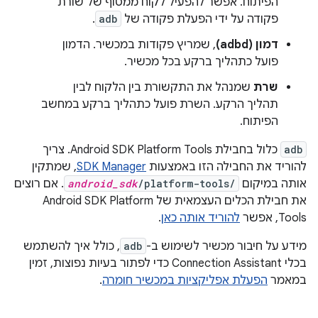
הפיתוח. אפשר להפעיל לקוח ממסוף של שורת
פקודה על ידי הפעלת פקודה של
adb
.
דמון (adbd)
, שמריץ פקודות במכשיר. הדמון
פועל כתהליך ברקע בכל מכשיר.
שרת
שמנהל את התקשורת בין הלקוח לבין
תהליך הרקע. השרת פועל כתהליך ברקע במחשב
הפיתוח.
adb
כלול בחבילת Android SDK Platform Tools. צריך
להוריד את החבילה הזו באמצעות
SDK Manager
, שמתקין
אותה במיקום
/platform-tools/
android_sdk
. אם רוצים
את חבילת הכלים העצמאית של Android SDK Platform
Tools, אפשר
להוריד אותה כאן
.
מידע על חיבור מכשיר לשימוש ב-
adb
, כולל איך להשתמש
בכלי Connection Assistant כדי לפתור בעיות נפוצות, זמין
במאמר
הפעלת אפליקציות במכשיר חומרה
.