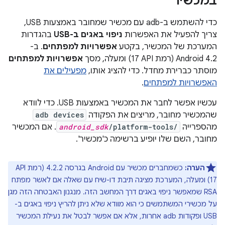
במכשיר
כדי להשתמש ב-adb עם מכשיר שמחובר באמצעות USB,
צריך להפעיל את האפשרות
ניפוי באגים ב-USB
בהגדרות
המערכת של המכשיר, בקטע
אפשרויות למפתחים
. ב-
Android 4.2 (רמת API‏ 17) ומעלה, מסך
אפשרויות למפתחים
מוסתר כברירת מחדל. כדי להציג אותו,
מפעילים את
האפשרויות למפתחים
.
עכשיו אפשר לחבר את המכשיר באמצעות USB. כדי לוודא
שהמכשיר מחובר, מריצים את הפקודה
adb devices
מהספרייה
/platform-tools/
android_sdk
. אם המכשיר
מחובר, השם שלו יופיע ברשימה כ'מכשיר'.
הערה:
17) ומעלה, המערכת מציגה תיבת דו-שיח עם שאלה אם לאשר מפתח
RSA שמאפשר ניפוי באגים דרך המחשב הזה. מנגנון האבטחה הזה מגן
על מכשירי המשתמשים כי הוא מוודא שלא ניתן להריץ ניפוי באגים ב-
USB ופקודות adb אחרות, אלא אם אפשר לבטל את נעילת המכשיר