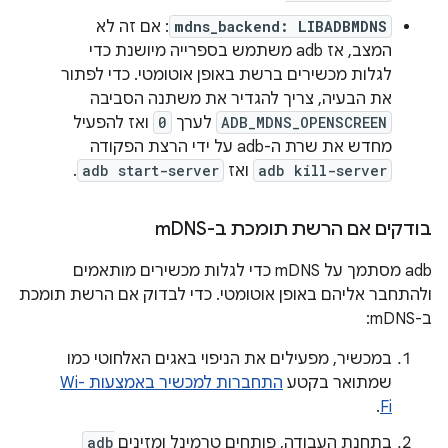
mdns_backend: LIBADBMDNS
: אם זה לא
המצב, אז adb משתמש בספרייה מיושנת כדי
לגלות מכשירים ברשת באופן אוטומטי. כדי לפתור
את הבעיה, צריך להגדיר את משתנה הסביבה
ADB_MDNS_OPENSCREEN
לערך
0
ואז להפעיל
מחדש את שרת ה-adb על ידי הרצת הפקודה
adb kill-server
ואז
adb start-server
.
בודקים אם הרשת תומכת ב-m
DNS
‫adb מסתמך על mDNS כדי לגלות מכשירים מותאמים
ולהתחבר אליהם באופן אוטומטי. כדי לבדוק אם הרשת תומכת
ב-mDNS:
במכשיר, מפעילים את הניפוי באגים האלחוטי כמו
שמתואר בקטע
התחברות למכשיר באמצעות Wi-
.
Fi
בתחנת העבודה, פותחים טרמינל ומזינים
adb