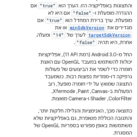
והתצוגות באפליקציה הזו. הערך הוא
"true"
אם
ההגדרה מופעלת ו-
"false"
אם היא לא
מופעלת. ערך ברירת המחדל הוא
"true"
אם
מגדירים את
minSdkVersion
או את
targetSdkVersion
לערך של
"14"
ומעלה.
אחרת, היא תהיה
"false"
.
החל מ-Android 3.0 (רמת API ‏11), אפליקציות
יכולות להשתמש במעבד OpenGL עם האצת
חומרה כדי לשפר את הביצועים של פעולות
גרפיקה דו-ממדיות נפוצות רבות. כשמעבד
התצוגה שמואץ על ידי חומרה מופעל, רוב
הפעולות ב-Canvas,‏ Paint,‏ Xfermode,‏
ColorFilter,‏ Shader ו-Camera מואצות.
כתוצאה מכך, האנימציות והגלילה חלקות יותר,
והתגובה הכוללת משופרת, גם באפליקציות שלא
משתמשות באופן מפורש בספריות OpenGL של
המסגרת.