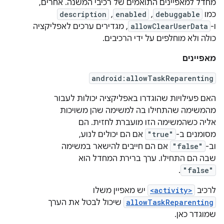
מחדל למאפיינים התואמים של רכיבי המשנה. אחרים,
כמו
debuggable
,
enabled
,
description
ו-
allowClearUserData
, מגדירים ערכים לאפליקציה
כולה ולא מוחלפים על ידי הרכיבים.
מאפיינים
android:allowTaskReparenting
האם פעילויות שהוגדרו באפליקציה יכולות לעבור
מהמשימה שהתחילו בה למשימה שהן משויכות
אליה כשהמשימה הזו מועברת לחזית. הם
מסומנים ב-
"true"
אם הם יכולים לנוע,
וב-
"false"
אם הם חייבים להישאר במשימה
שבה הם התחילו. ערך ברירת המחדל הוא
.
"false"
לרכיב
<activity>
יש מאפיין משלו
allowTaskReparenting
שיכול לבטל את הערך
שמוגדר כאן.