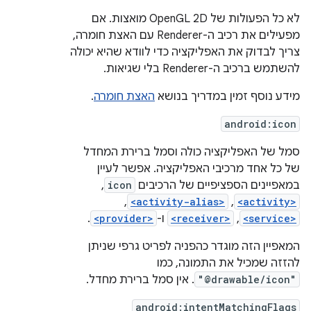
לא כל הפעולות של OpenGL 2D מואצות. אם
מפעילים את רכיב ה-Renderer עם האצת חומרה,
צריך לבדוק את האפליקציה כדי לוודא שהיא יכולה
להשתמש ברכיב ה-Renderer בלי שגיאות.
מידע נוסף זמין במדריך בנושא
האצת חומרה
.
android:icon
סמל של האפליקציה כולה וסמל ברירת המחדל
של כל אחד מרכיבי האפליקציה. אפשר לעיין
במאפיינים הספציפיים של הרכיבים
icon
,
,
<activity-alias>
,
<activity>
<service>
,
<receiver>
ו-
<provider>
.
המאפיין הזה מוגדר כהפניה לפריט גרפי שניתן
להזזה שמכיל את התמונה, כמו
"@drawable/icon"
. אין סמל ברירת מחדל.
android:intentMatchingFlags