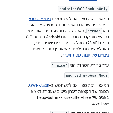
android:fullBackupOnly
המאפיין הזה מציין אם להשתמש ב
גיבוי אוטומטי
במכשירים שבהם האפשרות הזו זמינה. אם הערך
הוא
"true"
, האפליקציה מבצעת גיבוי אוטומטי
כשהיא מותקנת במכשיר עם Android בגרסה 6.0
(רמת API‏ 23) ומעלה. במכשירים ישנים יותר,
האפליקציה מתעלמת מהמאפיין הזה ומבצעת
גיבויים של זוגות מפתח/ערך
.
ערך ברירת המחדל הוא
"false"
.
android:gwpAsanMode
המאפיין הזה מציין אם להשתמש ב-
GWP-ASan
,
תכונה של הקצאת זיכרון נייטיב שעוזרת למצוא
באגים של use-after-free ו-heap-buffer-
overflow.