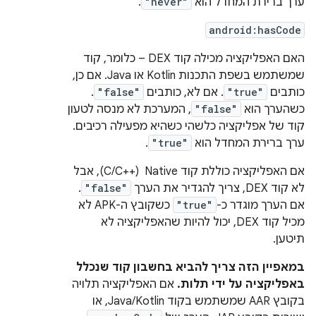
ערך ברירת המחדל הוא
"never"
.
android:hasCode
האם האפליקציה מכילה קוד DEX – כלומר, קוד
שמשתמש בשפת התכנות Kotlin או Java. אם כן,
כותבים
"true"
. אם לא, כותבים
"false"
.
כשהערך הוא
"false"
, המערכת לא מנסה לטעון
קוד של אפליקציה כלשהי כשהיא מפעילה רכיבים.
ערך ברירת המחדל הוא
"true"
.
אם האפליקציה כוללת קוד Native ‏ (C/C++‎), אבל
לא קוד DEX, צריך להגדיר את הערך
"false"
.
אם הערך מוגדר כ-
"true"
כשקובץ ה-APK לא
מכיל קוד DEX, יכול להיות שהאפליקציה לא
תיטען.
במאפיין הזה צריך להביא בחשבון קוד שנכלל
באפליקציה על ידי תלות.
אם האפליקציה תלויה
בקובץ AAR שמשתמש בקוד Java/Kotlin, או