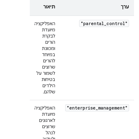
ערך
תיאור
"parental_control"
האפליקציה
מיועדת
לבקרת
הורים
ומכוונת
במיוחד
להורים
שרוצים
לשמור על
בטיחות
הילדים
שלהם.
"enterprise_management"
האפליקציה
מיועדת
לארגונים
שרוצים
לנהל