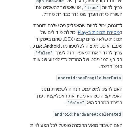
ישירות בקובץ JAR, הערך של
app:hasCode
צריך להיות
"true"
, או שאפשר להשמיט את
השורה כי זה הערך שמוגדר כברירת מחדל.
לדוגמה, יכול להיות שהאפליקציה שלכם תומכת
ב
מסירת תכונות ב-Play
וכוללת מודולים של
תכונות שלא יוצרים קובצי DEX, שהם בייטקוד
שעבר אופטימיזציה לפלטפורמת Android. אם כן,
צריך להגדיר את המאפיין הזה לערך
"false"
בקובץ המניפסט של המודול כדי למנוע שגיאות
בזמן הריצה.
android:hasFragileUserData
האם להציג למשתמש הנחיה לשמירת נתוני
האפליקציה כשהוא מסיר את האפליקציה. ערך
ברירת המחדל הוא
"false"
.
android:hardwareAccelerated
האם העיבוד מואץ החומרה מופעל לכל הפעילויות