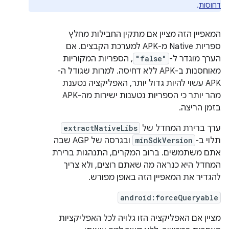
דחוסות
.
המאפיין הזה מציין אם מתקין החבילות מחלץ
ספריות Native מ-APK למערכת הקבצים. אם
הערך מוגדר ל-
"false"
, הספריות המקוריות
מאוחסנות ב-APK ללא דחיסה. למרות שגודל ה-
APK עשוי להיות גדול יותר, האפליקציה נטענת
מהר יותר כי הספריות נטענות ישירות מה-APK
בזמן הריצה.
ערך ברירת המחדל של
extractNativeLibs
תלוי ב-
minSdkVersion
ובגרסה של AGP שבה
אתם משתמשים. ברוב המקרים, התנהגות ברירת
המחדל היא כנראה מה שאתם רוצים, ולא צריך
להגדיר את המאפיין הזה באופן מפורש.
android:forceQueryable
מציין אם האפליקציה הזו גלויה לכל האפליקציות