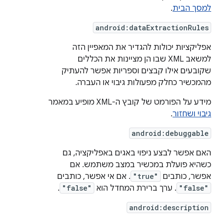
למסך הבית
.
android:dataExtractionRules
אפליקציות יכולות להגדיר את המאפיין הזה
למשאב XML שבו הן מציינות את הכללים
שקובעים אילו קבצים וספריות אפשר להעתיק
מהמכשיר כחלק מפעולות גיבוי או העברה.
מידע על הפורמט של קובץ ה-XML מופיע במאמר
גיבוי ושחזור
.
android:debuggable
האם אפשר לבצע ניפוי באגים באפליקציה, גם
כשהיא פועלת במכשיר במצב משתמש. אם
אפשר, כותבים
"true"
. אם אי אפשר, כותבים
"false"
. ערך ברירת המחדל הוא
"false"
.
android:description