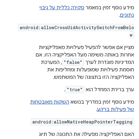
מידע נוסף זמין במאמר
סקירה כללית על גיבוי
נתונים
.
android:allowCrossUidActivitySwitchFromBelo
w
מציין אם אפשר להפעיל פעילויות מאפליקציות
אחרות באותה משימה מעל האפליקציה הזו. אם
המדיניות מוגדרת לערך
"false"
, המערכת
חוסמת פעילויות שמופעלות ומחליפות את
האפליקציה הזו בתצוגה של המשתמש.
ערך ברירת המחדל הוא
"true"
.
מידע נוסף זמין במדריך בנושא
השקות מאובטחות
של פעילות ברקע
.
android:allowNativeHeapPointerTagging
האם האפליקציה מפעילה את התכונה של תיוג