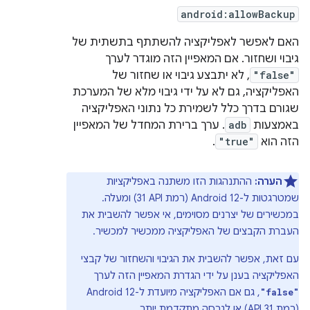
android:allowBackup
האם לאפשר לאפליקציה להשתתף בתשתית של
גיבוי ושחזור. אם המאפיין הזה מוגדר לערך
"false"
, לא יתבצע גיבוי או שחזור של
האפליקציה, גם לא על ידי גיבוי מלא של המערכת
שגורם בדרך כלל לשמירת כל נתוני האפליקציה
באמצעות
adb
. ערך ברירת המחדל של המאפיין
הזה הוא
"true"
.
הערה:
ההתנהגות הזו משתנה באפליקציות
שמטרגטות ל-Android 12 (רמת API ‏31) ומעלה.
במכשירים של יצרנים מסוימים, אי אפשר להשבית את
העברת הקבצים של האפליקציה ממכשיר למכשיר.
עם זאת, אפשר להשבית את הגיבוי והשחזור של קבצי
האפליקציה בענן על ידי הגדרת המאפיין הזה לערך
, גם אם האפליקציה מיועדת ל-Android 12
"false"
(רמת API 31) או לגרסה מתקדמת יותר.