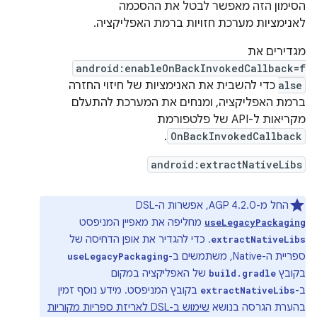
הסימון הזה מאפשר לבטל את ההסכמה
לאנימציות מערכת חזויות ברמת האפליקציה.
מגדירים את
android:enableOnBackInvokedCallback=f
alse
כדי להשבית את האנימציות של חיזוי החזרה
ברמת האפליקציה, ומנחים את המערכת להתעלם
מקריאות ל-API של פלטפורמת
.
OnBackInvokedCallback
android:extractNativeLibs
החל מ-AGP 4.2.0, אפשרות ה-DSL
מחליפה את מאפיין המניפסט
useLegacyPackaging
. כדי להגדיר את אופן הדחיסה של
extractNativeLibs
ספריית ה-Native, משתמשים ב-
useLegacyPackaging
בקובץ
של האפליקציה במקום
build.gradle
ב-
בקובץ המניפסט. מידע נוסף זמין
extractNativeLibs
בהערת הגרסה בנושא
שימוש ב-DSL לאריזת ספריות מקוריות