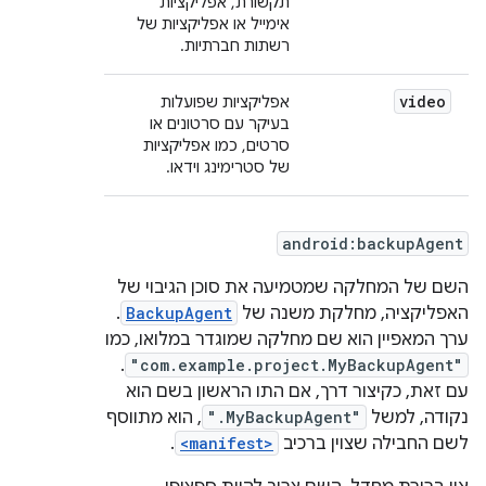
תקשורת, אפליקציות
אימייל או אפליקציות של
רשתות חברתיות.
video
אפליקציות שפועלות
בעיקר עם סרטונים או
סרטים, כמו אפליקציות
של סטרימינג וידאו.
android:backupAgent
השם של המחלקה שמטמיעה את סוכן הגיבוי של
האפליקציה, מחלקת משנה של
BackupAgent
.
ערך המאפיין הוא שם מחלקה שמוגדר במלואו, כמו
.
"com.example.project.MyBackupAgent"
עם זאת, כקיצור דרך, אם התו הראשון בשם הוא
נקודה, למשל
".MyBackupAgent"
, הוא מתווסף
לשם החבילה שצוין ברכיב
<manifest>
.