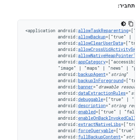
תחביר:
<application
android:
allowTaskReparenting
=["t
android:
allowBackup
=["true"
|
android:
allowClearUserData
=["tru
android:
allowCrossUidActivitySwi
android:
allowNativeHeapPointerTa
android:
appCategory
=["accessibil
"image"
|
"maps"
|
"news"
|
"pr
android:
backupAgent
="
string
android:
backupInForeground
=["tru
android:
banner
="
drawable
resourc
android:
dataExtractionRules
="
str
android:
debuggable
=["true"
|
android:
description
="
string
reso
android:
enabled
=["true"
|
android:
enableOnBackInvokedCallb
android:
extractNativeLibs
=["true
android:
forceQueryable
=["true"
|
android:
fullBackupContent
="
strin