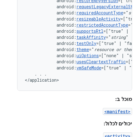
android:
restoreAnyVersion
=["true
android:
requestLegacyExternalSto
android:
requiredAccountType
="
str
android:
resizeableActivity
=["tru
android:
restrictedAccountType
="
s
android:
supportsRtl
=["true"
|
android:
taskAffinity
="
string
android:
testOnly
=["true"
|
android:
theme
="
resource
or
theme
android:
uiOptions
=["none"
|
android:
usesCleartextTraffic
=["t
android:
vmSafeMode
=["true"
|
"fa
.
.
.

</application>
מוכל ב:
<manifest>
יכולים לכלול:
<activity>