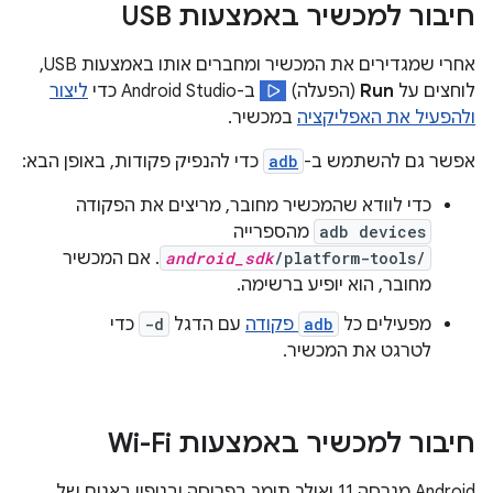
חיבור למכשיר באמצעות USB
אחרי שמגדירים את המכשיר ומחברים אותו באמצעות USB,
לוחצים על
Run
(הפעלה)
ב-Android Studio כדי
ליצור
ולהפעיל את האפליקציה
במכשיר.
אפשר גם להשתמש ב-
adb
כדי להנפיק פקודות, באופן הבא:
כדי לוודא שהמכשיר מחובר, מריצים את הפקודה
adb devices
מהספרייה
/platform-tools/
android_sdk
. אם המכשיר
מחובר, הוא יופיע ברשימה.
מפעילים כל
adb
פקודה
עם הדגל
-d
כדי
לטרגט את המכשיר.
חיבור למכשיר באמצעות Wi-Fi
‫Android מגרסה 11 ואילך תומך בפריסה ובניפוי באגים של