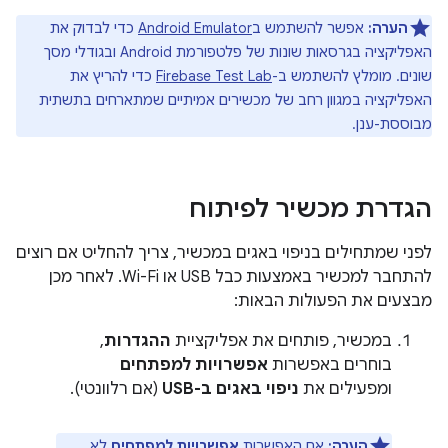
הערה:
אפשר להשתמש ב
Android Emulator
כדי לבדוק את
האפליקציה בגרסאות שונות של פלטפורמת Android ובגודלי מסך
שונים. מומלץ להשתמש ב-
Firebase Test Lab
כדי להריץ את
האפליקציה במגוון רחב של מכשירים אמיתיים שמתארחים בתשתית
מבוססת-ענן.
הגדרת מכשיר לפיתוח
לפני שמתחילים בניפוי באגים במכשיר, צריך להחליט אם רוצים
להתחבר למכשיר באמצעות כבל USB או Wi-Fi. לאחר מכן
מבצעים את הפעולות הבאות:
במכשיר, פותחים את אפליקציית
ההגדרות
,
בוחרים באפשרות
אפשרויות למפתחים
ומפעילים את
ניפוי באגים ב-USB
(אם רלוונטי).
הערה:
אם האפשרות
אפשרויות למפתחים
לא