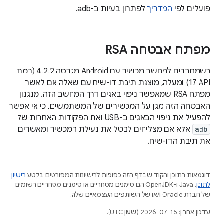
פועלים לפי
המדריך
לפתרון בעיות ב-adb.
מפתח אבטחה RSA
כשמחברים למחשב מכשיר עם Android מגרסה 4.2.2 (רמת
API‏ 17) ומעלה, מוצגת תיבת דו-שיח עם שאלה אם לאשר
מפתח RSA שמאפשר ניפוי באגים דרך המחשב הזה. מנגנון
האבטחה הזה מגן על המכשירים של המשתמשים, כי אי אפשר
להפעיל את ניפוי הבאגים ב-USB ואת הפקודות האחרות של
adb
אלא אם מצליחים לבטל את נעילת המכשיר ומאשרים
את תיבת הדו-שיח.
דוגמאות התוכן והקוד שבדף הזה כפופות לרישיונות המפורטים בקטע
רישיון
לתוכן
.‏ Java ו-OpenJDK הם סימנים מסחריים או סימנים מסחריים רשומים
של חברת Oracle ו/או של השותפים העצמאיים שלה.
עדכון אחרון: 2026-07-15 (שעון UTC).