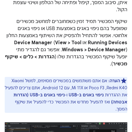
איתן, סיבוב המסך, קיפול ופתיחה של הטלפון ושינוי עוצמת
הקול.
שיקוף המכשיר תמיד זמין כשמחוברים למחשב מכשירים
שמופעל בהם ניפוי באגים באמצעות USB או ניפוי באגים
אלחוטי. אפשר להתחיל ולהפסיק את השיתוף באמצעות החלון
Running Devices
או
View > Tool
(
Device Manager
Windows > Device Manager
). אפשר גם להגדיר מתי
יופעל שיקוף המכשיר בהגדרות שלו (
הגדרות > כלים > שיקוף
מכשיר
).
הערה:
אם אתם משתמשים במכשירים מסוימים, למשל Xiaomi
Redmi K40,‏ Poco F3 או Mi 11X, עם Android 12, אתם צריכים להפעיל
את ההגדרות
ניפוי באגים ב-USB
ו-
ניפוי באגים ב-USB (הגדרות
אבטחה)
ואז להפעיל מחדש את המכשיר כדי להפעיל את שיקוף
המסך.