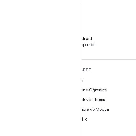
WeChat
WeChat'te Android
Developers'ı takip edin
ANDROID HAKKINDA
KEŞFET
DAHA FAZLA
Oyun
Android
Makine Öğrenimi
İşletmeler için Android
Sağlık ve Fitness
Güvenlik
Kamera ve Medya
Kaynak
Gizlilik
Haber
5G
Blog