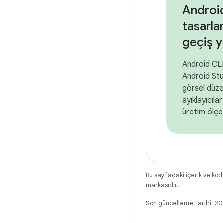
Android
tasarla
geçiş y
Android CLI
Android Stu
görsel düzen
ayıklayıcıl
üretim ölçeğ
Bu sayfadaki içerik ve kod
markasıdır.
Son güncelleme tarihi: 2