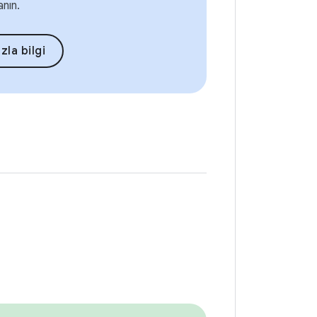
anın.
zla bilgi