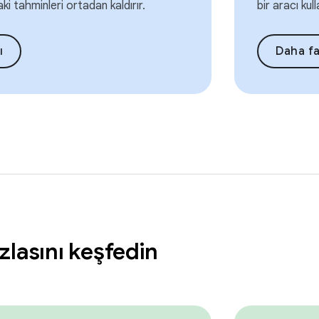
aki tahminleri ortadan kaldırır.
bir aracı kull
ı
Daha fa
zlasını keşfedin