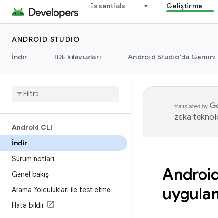
Essentials
Geliştirme
ANDROID STUDIO
İndir
IDE kılavuzları
Android Studio'da Gemini
zeka teknoloj
Android CLI
İndir
Sürüm notları
Android 
Genel bakış
uygulam
Arama Yolculukları ile test etme
Hata bildir