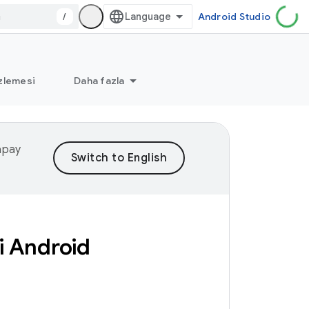
/
Android Studio
zlemesi
Daha fazla
yapay
li Android