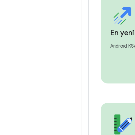
En yeni 
Android KSA