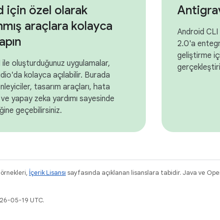
 için özel olarak
Antigra
nmış araçlara kolayca
Android CLI 
apın
2.0'a enteg
geliştirme i
 ile oluşturduğunuz uygulamalar,
gerçekleştiri
dio'da kolayca açılabilir. Burada
leyiciler, tasarım araçları, hata
ar ve yapay zeka yardımı sayesinde
ine geçebilirsiniz.
 örnekleri,
İçerik Lisansı
sayfasında açıklanan lisanslara tabidir. Java ve OpenJ
026-05-19 UTC.