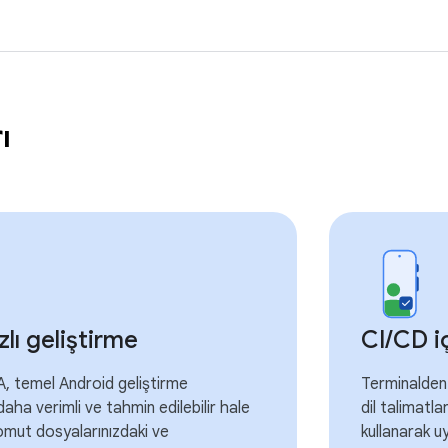
rı
zlı geliştirme
CI
/
CD iç
, temel Android geliştirme
Terminalden
daha verimli ve tahmin edilebilir hale
dil talimatlar
omut dosyalarınızdaki ve
kullanarak u