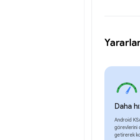
Yararla
Daha hı
Android KSA
görevlerini 
getirerek k