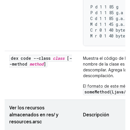
P d 1 1 85 g

P d 1 1 85 g.a

C d 1 1 85 g.a.a

M d 1 1 45 g.a.a 
C r 0 1 40 byte[]

M r 0 1 40 byte[
dex code --class
class
[-
Muestra el código de by
-method
method
]
nombre de la clase es ob
descompilar. Agrega la 
descompilación.
El formato de este mét
someMethod(Ljava/l
Ver los recursos
almacenados en res/ y
Descripción
resources.arsc