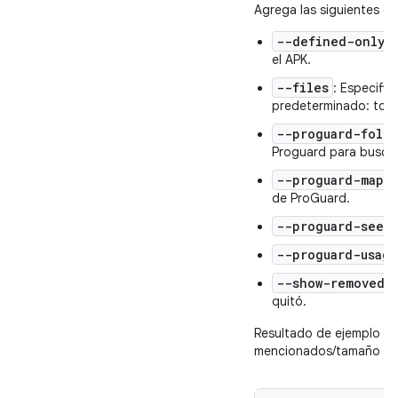
Agrega las siguientes op
--defined-only
:
el APK.
--files
: Especific
predeterminado: todo
--proguard-fold
Proguard para buscar
--proguard-mapp
de ProGuard.
--proguard-seed
--proguard-usag
--show-removed
:
quitó.
Resultado de ejemplo (
mencionados/tamaño en