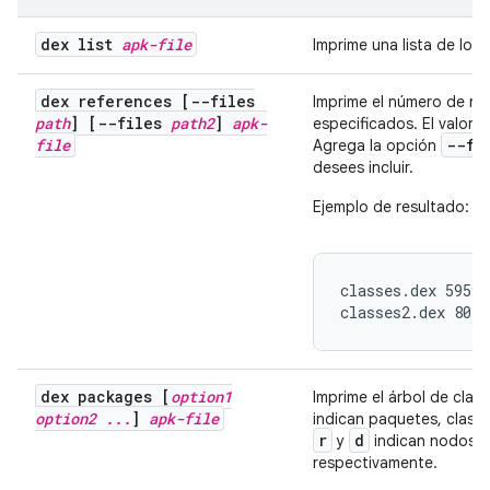
dex list
apk-file
Imprime una lista de los
dex references [--files
Imprime el número de re
path
] [--files
path2
]
apk-
especificados. El valor 
file
--fi
Agrega la opción
desees incluir.
Ejemplo de resultado:
classes.dex 59598

classes2.dex 8042
dex packages [
option1
Imprime el árbol de clas
option2
.
.
.
]
apk-file
indican paquetes, clase
r
d
y
indican nodos b
respectivamente.