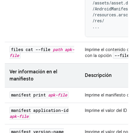
/assets/asset.data
/AndroidManifest.
/resources.arsc

/res/

...
files cat --file
path
apk-
Imprime el contenido del
file
--file
con la opción
Ver información en el
Descripción
manifiesto
manifest print
apk-file
Imprime el manifiesto de
manifest application-id
Imprime el valor del ID d
apk-file
manifest version-name
Imprime el valor del nomb