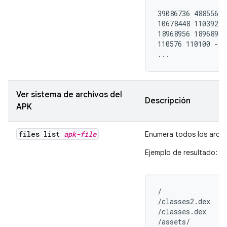
39086736 48855615
10678448 11039232
18968956 18968956
110576 110100 -47
...
Ver sistema de archivos del
Descripción
APK
files list
apk-file
Enumera todos los archi
Ejemplo de resultado:
/

/classes2.dex

/classes.dex

/assets/
