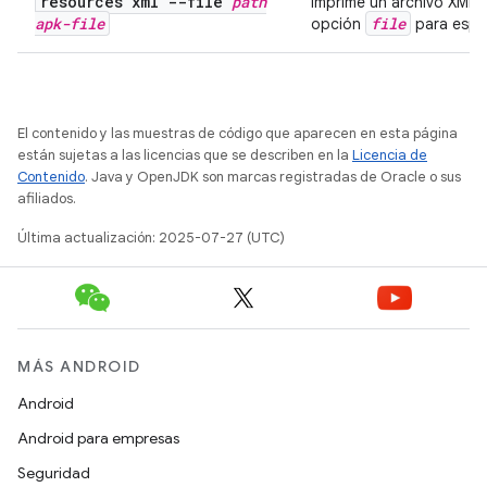
resources xml --file
path
Imprime un archivo XML b
apk-file
file
opción
para espec
El contenido y las muestras de código que aparecen en esta página
están sujetas a las licencias que se describen en la
Licencia de
Contenido
. Java y OpenJDK son marcas registradas de Oracle o sus
afiliados.
Última actualización: 2025-07-27 (UTC)
MÁS ANDROID
Android
Android para empresas
Seguridad