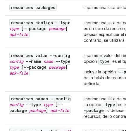
resources packages
Imprime una lista de los
resources configs --type
Imprime una lista de con
type
[--package
package
]
es un tipo de recurso, 
apk-file
deseas especificar el no
contrario, se utilizará e
resources value --config
Imprime el valor del rec
config
--name
name
--type
type
opción
es el tip
type
[--package
package
]
--pa
Incluye la opción
apk-file
de la tabla de recursos; 
definido.
resources names --config
Imprime una lista de nom
config
--type
type
[--
type
La opción
es el t
package
package
]
apk-file
-package
si deseas esp
recursos; de lo contrario