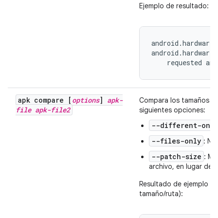
Ejemplo de resultado:
android.hardware.
android.hardware.
    requested an
apk compare [
options
]
apk-
Compara los tamaños d
file
apk-file2
siguientes opciones:
--different-only
--files-only
: No
--patch-size
: Mu
archivo, en lugar de u
Resultado de ejemplo (t
tamaño/ruta):