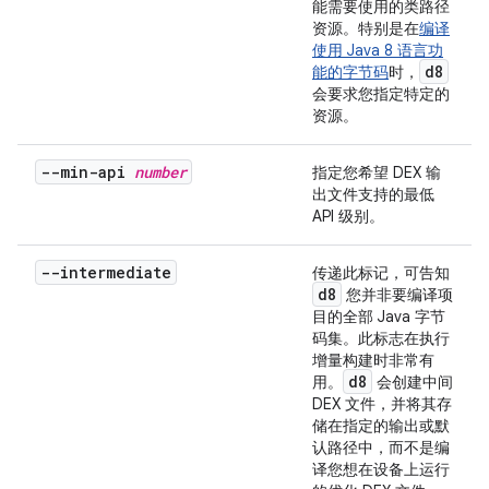
能需要使用的类路径
资源。特别是在
编译
使用 Java 8 语言功
d8
能的字节码
时，
会要求您指定特定的
资源。
--min-api
number
指定您希望 DEX 输
出文件支持的最低
API 级别。
--intermediate
传递此标记，可告知
d8
您并非要编译项
目的全部 Java 字节
码集。此标志在执行
增量构建时非常有
d8
用。
会创建中间
DEX 文件，并将其存
储在指定的输出或默
认路径中，而不是编
译您想在设备上运行