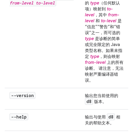
from-level
to-level
的
type
（任何默认
项）映射到
to-
level
，其中
from-
level
和
to-level
是
“信息”“警告”和“错
误”之一，而可选的
type
是诊断的简单
或完全限定的 Java
类型名称。如果未指
定
type
，则会映射
from-level
上的所有
诊断。 请注意，无法
映射严重编译器错
误。
--version
输出您当前使用的
d8
版本。
--help
d8
输出与使用
相
关的帮助文本。