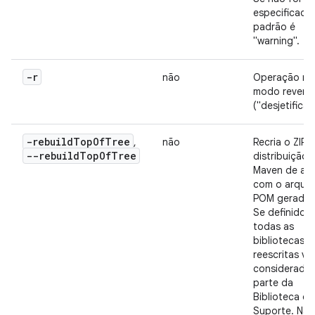
especificado
padrão é
"warning".
-r
não
Operação no
modo revers
("desjetificaç
-rebuild
Top
Of
Tree
,
não
Recria o ZIP 
--rebuildTopOfTree
distribuição 
Maven de ac
com o arquiv
POM gerado.
Se definido,
todas as
bibliotecas
reescritas vã
considerada
parte da
Biblioteca de
Suporte. Não