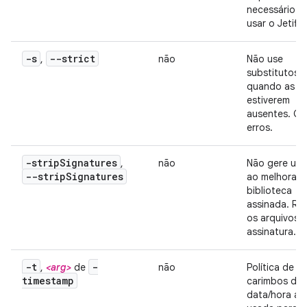
necessário p
usar o Jetifier
-s
--strict
,
não
Não use
substitutos
quando as re
estiverem
ausentes. Ge
erros.
-strip
Signatures
,
não
Não gere um 
--strip
Signatures
ao melhorar 
biblioteca
assinada. Re
os arquivos 
assinatura.
-t
-
,
<arg>
de
não
Política de
timestamp
carimbos de
data/hora a s