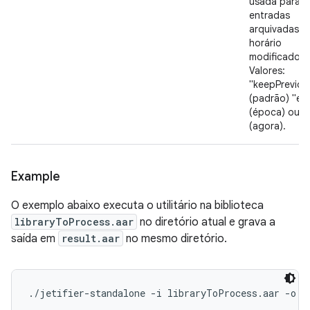
usada para a
entradas
arquivadas 
horário
modificado.
Valores:
"keepPreviou
(padrão) "ep
(época) ou "
(agora).
Example
O exemplo abaixo executa o utilitário na biblioteca
libraryToProcess.aar
no diretório atual e grava a
saída em
result.aar
no mesmo diretório.