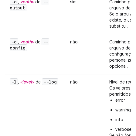
-o
--
,
<path>
de
sim
Caminho par
output
arquivo de sa
Se o arquivo 
existe, o Jeti
substitui.
-c
--
,
<path>
de
não
Caminho par
config
arquivo de
configuração
personalizad
opcional.
-l
--log
,
<level>
de
não
Nível de regis
Os valores
permitidos s
error
warning
info
verbose
Se não for