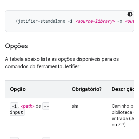
./jetifier-standalone -i 
<source-library>
 -o 
<outp
Opções
A tabela abaixo lista as opções disponíveis para os
comandos da ferramenta Jetifier:
Opção
Obrigatório?
Descrição
-i
--
,
<path>
de
sim
Caminho par
input
biblioteca de
entrada (JAR
ou ZIP).