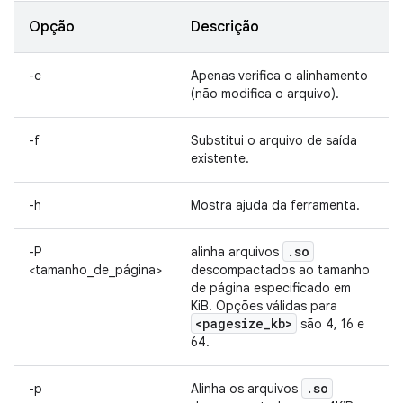
Opção
Descrição
-c
Apenas verifica o alinhamento
(não modifica o arquivo).
-f
Substitui o arquivo de saída
existente.
-h
Mostra ajuda da ferramenta.
.
so
-P
alinha arquivos
<tamanho_de_página>
descompactados ao tamanho
de página especificado em
KiB. Opções válidas para
<pagesize
_
kb>
são 4, 16 e
64.
.
so
-p
Alinha os arquivos