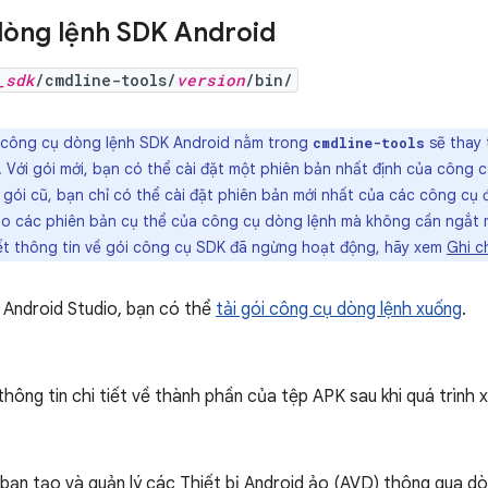
òng lệnh SDK Android
_sdk
/cmdline-tools/
version
/bin/
ộ công cụ dòng lệnh SDK Android nằm trong
sẽ thay 
cmdline-tools
. Với gói mới, bạn có thể cài đặt một phiên bản nhất định của công 
 gói cũ, bạn chỉ có thể cài đặt phiên bản mới nhất của các công cụ
o các phiên bản cụ thể của công cụ dòng lệnh mà không cần ngắt m
ết thông tin về gói công cụ SDK đã ngừng hoạt động, hãy xem
Ghi c
 Android Studio, bạn có thể
tải gói công cụ dòng lệnh xuống
.
hông tin chi tiết về thành phần của tệp APK sau khi quá trình 
ạn tạo và quản lý các Thiết bị Android ảo (AVD) thông qua dò