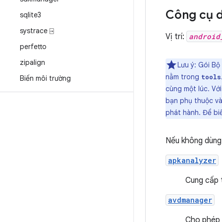
Công cụ d
sqlite3
systrace ⍈
Vị trí:
android
perfetto
zipalign
Lưu ý: Gói B
nằm trong
tools
Biến môi trường
cùng một lúc. Với
bạn phụ thuộc và
phát hành. Để bi
Nếu không dùng
apkanalyzer
Cung cấp t
avdmanager
Cho phép b