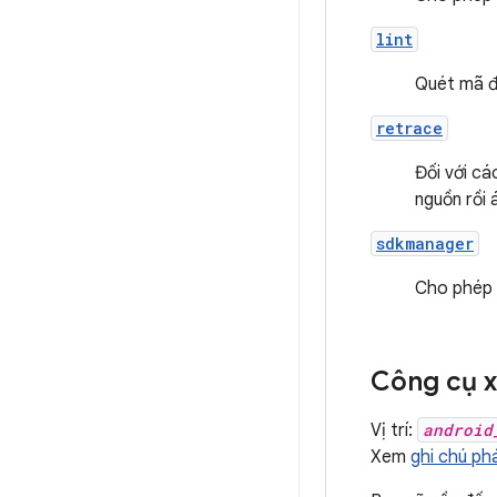
lint
Quét mã đ
retrace
Đối với cá
nguồn rồi 
sdkmanager
Cho phép b
Công cụ 
Vị trí:
android
Xem
ghi chú ph