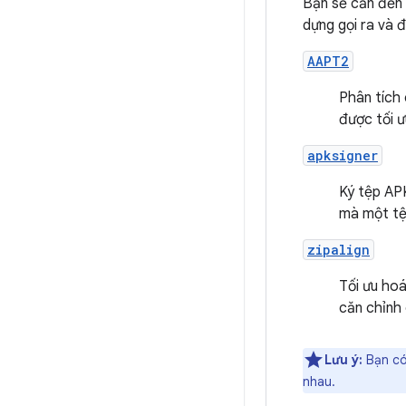
Bạn sẽ cần đến 
dựng gọi ra và 
AAPT2
Phân tích 
được tối ư
apksigner
Ký tệp AP
mà một tệ
zipalign
Tối ưu ho
căn chỉnh 
Lưu ý:
Bạn có
nhau.