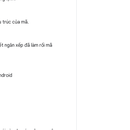
u trúc của mã.
ết ngăn xếp đã làm rối mã
ndroid