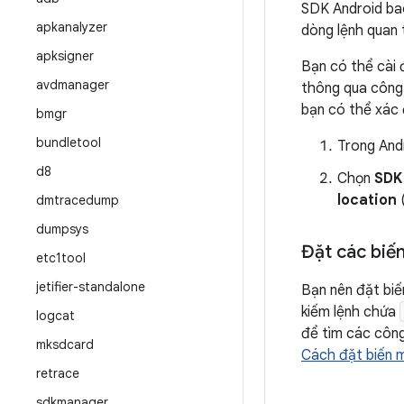
SDK Android bao
apkanalyzer
dòng lệnh quan 
apksigner
Bạn có thể cài 
avdmanager
thông qua công
bạn có thể xác đ
bmgr
bundletool
Trong And
d8
Chọn
SDK
location
(
dmtracedump
dumpsys
Đặt các biế
etc1tool
jetifier-standalone
Bạn nên đặt bi
kiếm lệnh chứa
logcat
để tìm các công
mksdcard
Cách đặt biến 
retrace
sdkmanager