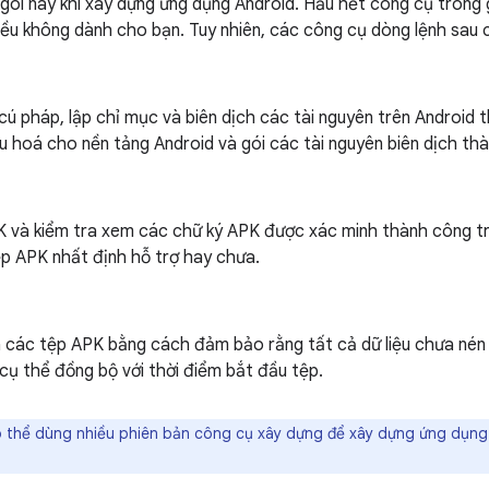
gói này khi xây dựng ứng dụng Android. Hầu hết công cụ trong
đều không dành cho bạn. Tuy nhiên, các công cụ dòng lệnh sau c
cú pháp, lập chỉ mục và biên dịch các tài nguyên trên Android
u hoá cho nền tảng Android và gói các tài nguyên biên dịch thà
K và kiểm tra xem các chữ ký APK được xác minh thành công tr
p APK nhất định hỗ trợ hay chưa.
á các tệp APK bằng cách đảm bảo rằng tất cả dữ liệu chưa né
cụ thể đồng bộ với thời điểm bắt đầu tệp.
 thể dùng nhiều phiên bản công cụ xây dựng để xây dựng ứng dụng