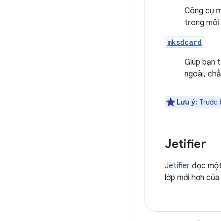
Công cụ m
trong môi 
mksdcard
Giúp bạn 
ngoài, ch
Lưu ý:
Trước 
Jetifier
Jetifier
đọc một 
lớp mới hơn của