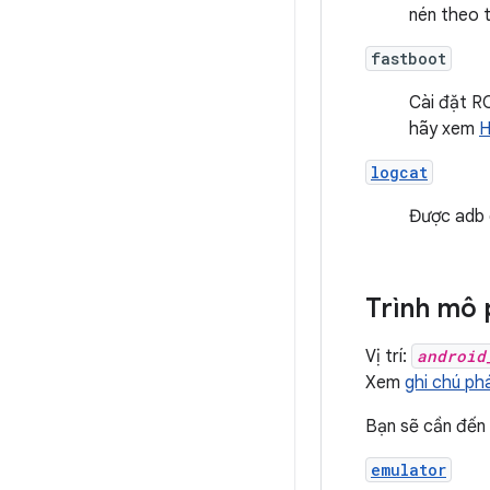
nén theo 
fastboot
Cài đặt RO
hãy xem
H
logcat
Được adb 
Trình mô
Vị trí:
android
Xem
ghi chú ph
Bạn sẽ cần đến 
emulator