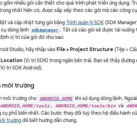
 gồm nhiều gói cần thiết cho quá trình phát triển ứng dụng. Tr
trọng nhất hiện có, được sắp xếp theo các gói mà các công c
đặt và cập nhật từng gói bằng
Trình quản lý SDK
(SDK Manager)
 cụ dòng lệnh
sdkmanager
. Tất cả các gói sẽ được tải xuốn
ịnh vị trí của gói đó như sau:
roid Studio, hãy nhấp vào
File > Project Structure
(Tệp > Cấu
 Location
(Vị trí SDK) trong ngăn bên trái. Bạn sẽ thấy đường
Vị trí SDK Android).
n môi trường
ến môi trường cho
ANDROID_HOME
khi sử dụng dòng lệnh. Ngoài
ANDROID_HOME/tools
,
ANDROID_HOME/tools/bin
và
AND
 cụ phổ biến nhất. Các bước thay đổi tuỳ theo hệ điều hành c
môi trường
để biết hướng dẫn chung.