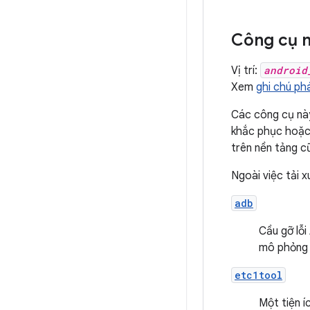
Công cụ n
Vị trí:
android
Xem
ghi chú p
Các công cụ này
khắc phục hoặc 
trên nền tảng c
Ngoài việc tải 
adb
Cầu gỡ lỗi
mô phỏng h
etc1tool
Một tiện 