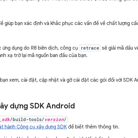
ể giúp bạn xác định và khắc phục các vấn đề về chất lượng cấ
c ứng dụng do R8 biên dịch, công cụ
retrace
sẽ giải mã dấu v
ánh xạ trở lại mã nguồn ban đầu của bạn.
ạn xem, cài đặt, cập nhật và gỡ cài đặt các gói đối với SDK A
xây dựng SDK Android
_sdk
/build-tools/
version
/
át hành Công cụ xây dựng SDK
để biết thêm thông tin.