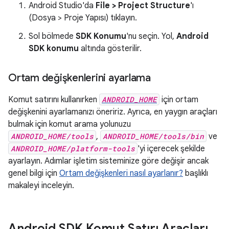
Android Studio'da
File > Project Structure
'ı
(Dosya > Proje Yapısı) tıklayın.
Sol bölmede
SDK Konumu
'nu seçin. Yol,
Android
SDK konumu
altında gösterilir.
Ortam değişkenlerini ayarlama
Komut satırını kullanırken
ANDROID_HOME
için ortam
değişkenini ayarlamanızı öneririz. Ayrıca, en yaygın araçları
bulmak için komut arama yolunuzu
ANDROID_HOME/tools
,
ANDROID_HOME/tools/bin
ve
ANDROID_HOME/platform-tools
'yi içerecek şekilde
ayarlayın. Adımlar işletim sisteminize göre değişir ancak
genel bilgi için
Ortam değişkenleri nasıl ayarlanır?
başlıklı
makaleyi inceleyin.
Android SDK Komut Satırı Araçları