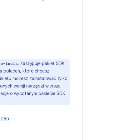
, zastępuje pakiet SDK
ne-tools
za poleceń, które chcesz
akietu możesz zainstalować tylko
onych wersji narzędzi wiersza
macje o wycofanym pakiecie SDK
eceń
.