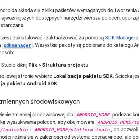
ndroida składa się z kilku pakietów wymaganych do tworzenia apl
ę najważniejszych dostępnych narzędzi wiersza poleceń, upor
ostarczane.
ożesz zainstalować i zaktualizować za pomocą
SDK Managera
ń
sdkmanager
. Wszystkie pakiety są pobierane do katalogu 
sposób:
Studio kliknij
Plik > Struktura projektu
.
po lewej stronie wybierz
Lokalizacja pakietu SDK
. Ścieżka je
cja pakietu Android SDK
.
 zmiennych środowiskowych
ienie zmiennej środowiskowej dla
ANDROID_HOME
podczas kor
żkę wyszukiwania poleceń, aby obejmowała
ANDROID_HOME/t
/tools/bin
i
ANDROID_HOME/platform-tools
, co pozwoli
ności różnią się w zależności od systemu operacyjnego, ale o