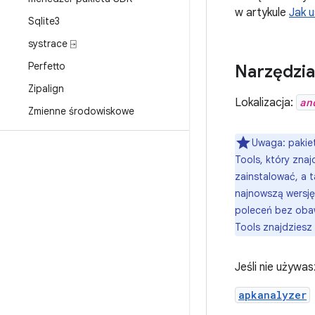
w artykule
Jak 
Sqlite3
systrace ⍈
Perfetto
Narzędzia
Zipalign
Lokalizacja:
an
Zmienne środowiskowe
Uwaga: pakiet
Tools, który znaj
zainstalować, a 
najnowszą wersję
poleceń bez obaw
Tools znajdziesz
Jeśli nie używa
apkanalyzer