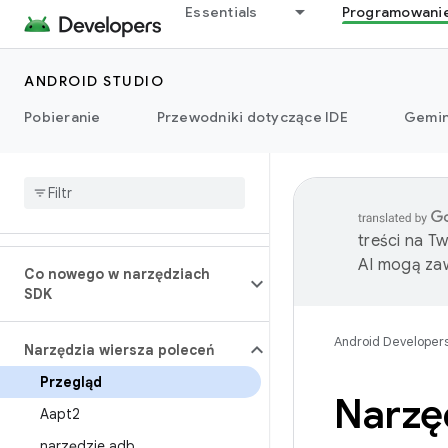
Essentials
Programowani
ANDROID STUDIO
Pobieranie
Przewodniki dotyczące IDE
Gemin
treści na T
AI mogą zaw
Co nowego w narzędziach
SDK
Android Developer
Narzędzia wiersza poleceń
Przegląd
Narzę
Aapt2
narzędzie adb