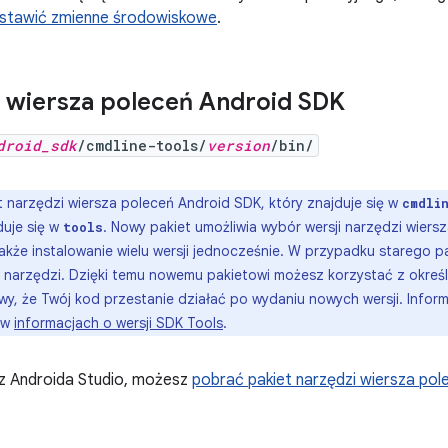
ustawić zmienne środowiskowe
.
 wiersza poleceń Android SDK
droid_sdk
/cmdline-tools/
version
/bin/
 narzędzi wiersza poleceń Android SDK, który znajduje się w
cmdli
duje się w
. Nowy pakiet umożliwia wybór wersji narzędzi wiers
tools
także instalowanie wielu wersji jednocześnie. W przypadku starego p
 narzędzi. Dzięki temu nowemu pakietowi możesz korzystać z określ
y, że Twój kod przestanie działać po wydaniu nowych wersji. Infor
 w
informacjach o wersji SDK Tools
.
sz Androida Studio, możesz
pobrać pakiet narzędzi wiersza pol