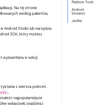
Platform Tools
ikacji. Na tej stronie
Android
ządkowanych według pakietów,
Emulator
Jetifier
w Android Studio lub narzędzia
Android SDK, który możesz
st wyświetlana w sekcji
zystania z wiersza poleceń.
ools
,
 znaleźć najpopularniejsze
gólne wskazówki znajdziesz