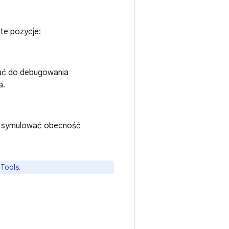
te pozycje:
ać do debugowania
a.
y symulować obecność
Tools.