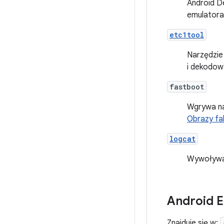
Android D
emulatora 
etc1tool
Narzędzie
i dekodo
fastboot
Wgrywa na 
Obrazy fab
logcat
Wywoływan
Android 
Znajduje się w: