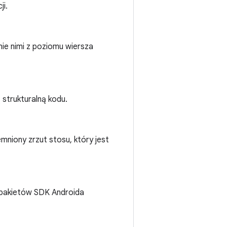
ji.
ie nimi z poziomu wiersza
 strukturalną kodu.
mniony zrzut stosu, który jest
e pakietów SDK Androida