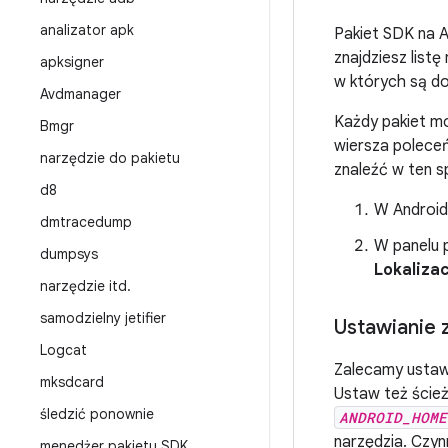
analizator apk
Pakiet SDK na A
znajdziesz list
apksigner
w których są d
Avdmanager
Każdy pakiet m
Bmgr
wiersza polece
narzędzie do pakietu
znaleźć w ten 
d8
W Android 
dmtracedump
W panelu 
dumpsys
Lokaliza
narzędzie itd
.
samodzielny jetifier
Ustawianie
Logcat
Zalecamy ustaw
mksdcard
Ustaw też ście
śledzić ponownie
ANDROID_HOME
narzędzia. Czyn
menedżer pakietu SDK