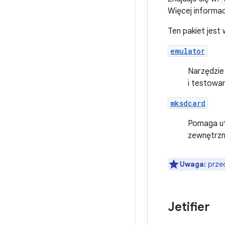
Więcej informac
Ten pakiet jest
emulator
Narzędzie
i testowa
mksdcard
Pomaga ut
zewnętrzne
Uwaga:
przed
Jetifier