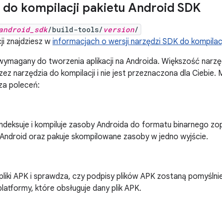
 do kompilacji pakietu Android SDK
android_sdk
/build-tools/
version
/
ji znajdziesz w
informacjach o wersji narzędzi SDK do kompilacj
 wymagany do tworzenia aplikacji na Androida. Większość narzęd
z narzędzia do kompilacji i nie jest przeznaczona dla Ciebie. 
za poleceń:
, indeksuje i kompiluje zasoby Androida do formatu binarnego
 Android oraz pakuje skompilowane zasoby w jedno wyjście.
pliki APK i sprawdza, czy podpisy plików APK zostaną pomyśln
latformy, które obsługuje dany plik APK.