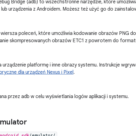
ebug Bridge (adb) to wszechstronne narzędzie, które umożliwia
lub urządzenia z Androidem. Możesz też użyć go do zainstalow
 wiersza poleceń, które umożliwia kodowanie obrazów PNG do
wanie skompresowanych obrazów ETC1 z powrotem do format
urządzenie platformę i inne obrazy systemu. Instrukcje wgrywa
ryczne dla urządzeń Nexus i Pixel
.
a przez adb w celu wyświetlania logów aplikacji i systemu.
Emulator
android_sdk
/emulator/