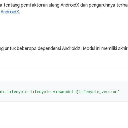
ya tentang pemfaktoran ulang AndroidX dan pengaruhnya terha
 AndroidX
.
ng untuk beberapa dependensi AndroidX. Modul ini memiliki akhi
dx.lifecycle:lifecycle-viewmodel:$lifecycle_version"