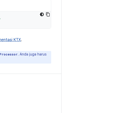
"
entasi KTX
.
. Anda juga harus
Processor