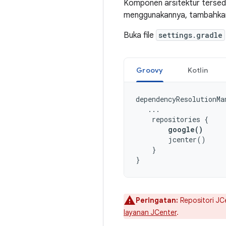
Komponen arsitektur tersedi
menggunakannya, tambahkan 
Buka file
settings.gradle
Groovy
Kotlin
dependencyResolutionMa
...
repositories
{
google
()
jcenter
()
}
}
Peringatan:
Repositori JCe
layanan JCenter
.