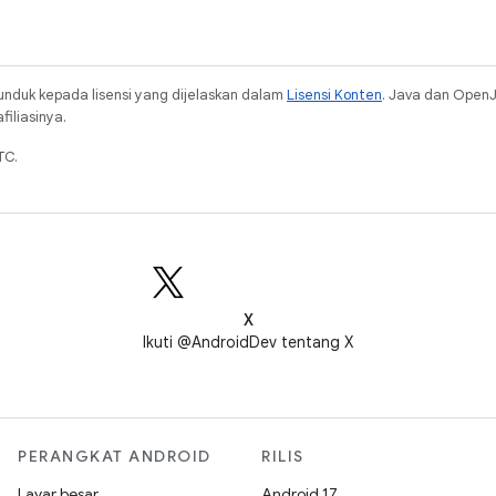
unduk kepada lisensi yang dijelaskan dalam
Lisensi Konten
. Java dan Open
iliasinya.
TC.
X
Ikuti @AndroidDev tentang X
PERANGKAT ANDROID
RILIS
Layar besar
Android 17