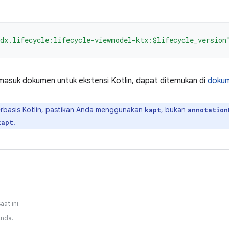
dx.lifecycle:lifecycle-viewmodel-ktx:$lifecycle_version
masuk dokumen untuk ekstensi Kotlin, dapat ditemukan di
dokum
erbasis Kotlin, pastikan Anda menggunakan
, bukan
kapt
annotation
.
kapt
at ini.
Anda.