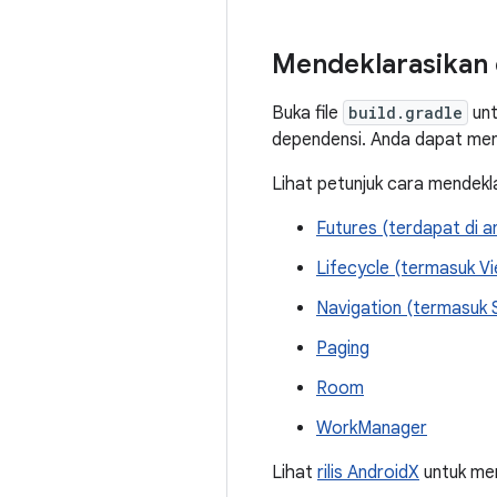
Mendeklarasikan
Buka file
build.gradle
unt
dependensi. Anda dapat men
Lihat petunjuk cara mendekl
Futures (terdapat di a
Lifecycle (termasuk V
Navigation (termasuk 
Paging
Room
WorkManager
Lihat
rilis AndroidX
untuk men