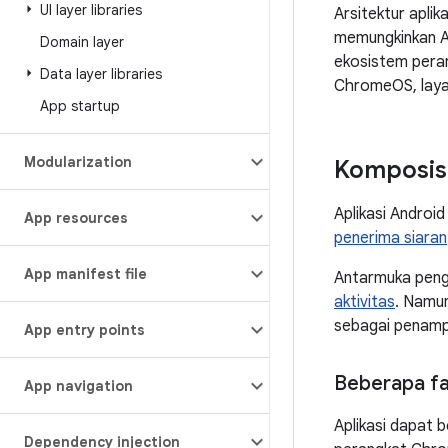
UI layer libraries
Arsitektur aplik
memungkinkan A
Domain layer
ekosistem peran
Data layer libraries
ChromeOS, layar
App startup
Modularization
Komposisi
Aplikasi Android
App resources
penerima siaran
App manifest file
Antarmuka peng
aktivitas
. Namun
sebagai penamp
App entry points
Beberapa fa
App navigation
Aplikasi dapat b
Dependency injection