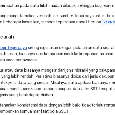
erubahan pada data lebih mudah dilacak, sehingga bug lebih 
yang mengutamakan versi offline, sumber tepercaya untuk data 
m beberapa kasus lain, sumber tepercaya dapat berupa
ViewM
searah
mber tepercaya
sering digunakan dengan pola aliran data seara
satu arah, biasanya dari komponen induk ke komponen turunan
arah yang berlawanan.
us atau data biasanya mengalir dari jenis hierarki yang cakupanny
yang lebih rendah. Peristiwa biasanya dipicu dari jenis cakupan
uk jenis data yang sesuai. Misalnya, data aplikasi biasanya men
una seperti penekanan tombol mengalir dari UI ke SST tempat d
jenis yang tidak dapat diubah.
tahankan konsistensi data dengan lebih baik, tidak terlalu rent
memberikan semua manfaat pola SSOT.