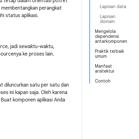
u tetap dalam orientasi potret
Lapisan data
dan membentangkan perangkat
 status aplikasi.
Lapisan
domain
Mengelola
dependensi
antarkomponen
rce, jadi sewaktu-waktu,
Praktik terbaik
ourcenya ke proses lain.
umum
Manfaat
arsitektur
Contoh
 diluncurkan satu per satu dan
ses ini kapan saja. Oleh karena
a. Buat komponen aplikasi Anda