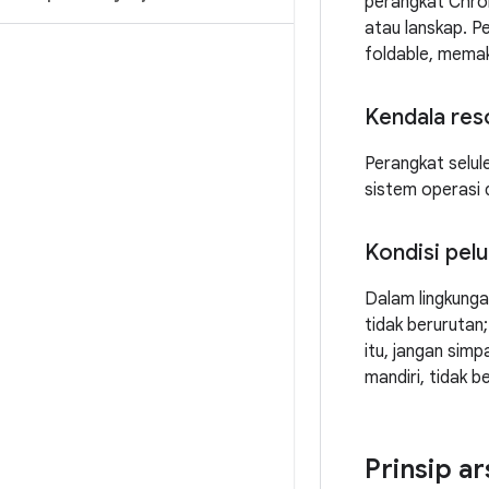
perangkat Chrom
atau lanskap. P
foldable, memak
Kendala res
Perangkat selul
sistem operasi 
Kondisi pelu
Dalam lingkunga
tidak berurutan
itu, jangan sim
mandiri, tidak b
Prinsip a