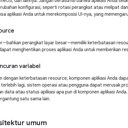
eOS, dan lainnya. Jangan berasumsi bahwa aplikasi Anda selal
erubahan konfigurasi, seperti rotasi perangkat atau melipat 
sa aplikasi Anda untuk merekomposisi UI-nya, yang memengaruhi
ource
er—bahkan perangkat layar besar—memiliki keterbatasan resou
dapat menghentikan proses aplikasi Anda untuk memberikan res
ncuran variabel
n dengan keterbatasan resource, komponen aplikasi Anda dapat
; terlebih lagi, sistem operasi atau pengguna dapat merusak pro
pan data atau status aplikasi apa pun di komponen aplikasi And
ergantung satu sama lain.
rsitektur umum