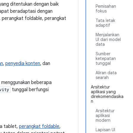
r yang ditentukan dengan baik
Pemisahan
dapat beradaptasi dengan
fokus
 perangkat foldable, perangkat
Tata letak
adaptif
Menjalankan
UI dari model
data
Sumber
ketepatan
an
,
penyedia konten
, dan
tunggal
Aliran data
searah
at menggunakan beberapa
Arsitektur
vity
tunggal berfungsi
aplikasi yang
direkomendasika
n
Arsitektur
aplikasi
modern
ga tablet,
perangkat foldable
,
Lapisan UI